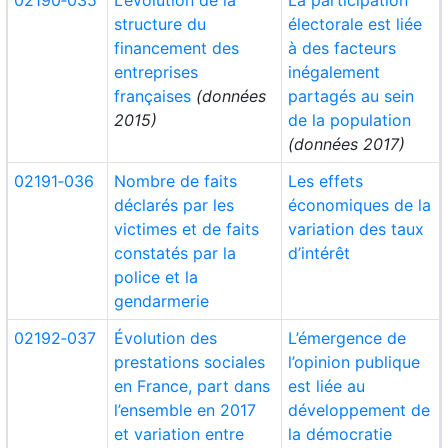
02190‑035
L’évolution de la
La participation
structure du
électorale est liée
financement des
à des facteurs
entreprises
inégalement
françaises
(données
partagés au sein
2015)
de la population
(données 2017)
02191‑036
Nombre de faits
Les effets
déclarés par les
économiques de la
victimes et de faits
variation des taux
constatés par la
d’intérêt
police et la
gendarmerie
02192‑037
Évolution des
L’émergence de
prestations sociales
l’opinion publique
en France, part dans
est liée au
l’ensemble en 2017
développement de
et variation entre
la démocratie