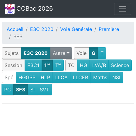
CCBac 2026
Accueil
E3C 2020
Voie Générale
Première
SES
Sujets
E3C 2020
Autre
Voie
G
T
Session
E3C1
1ʳᵉ
Tˡᵉ
TC
HG
LVA/B
Science
Spé
HGGSP
HLP
LLCA
LLCER
Maths
NSI
PC
SES
SI
SVT