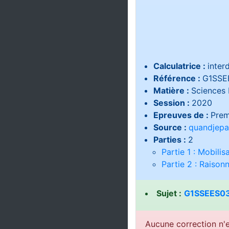
Calculatrice :
interd
Référence :
G1SSE
Matière :
Sciences 
Session :
2020
Epreuves de :
Prem
Source :
quandjepa
Parties :
2
Partie 1 : Mobili
Partie 2 : Raiso
Sujet :
G1SSEES03
Aucune correction n'e