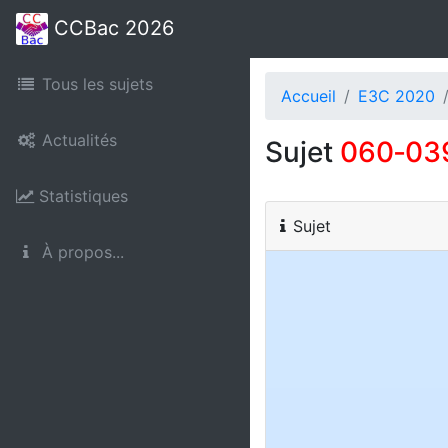
CCBac 2026
Tous les sujets
Accueil
E3C 2020
Actualités
Sujet
060‑03
Statistiques
Sujet
À propos...