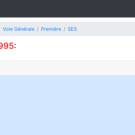
Voie Générale
Première
SES
995
: