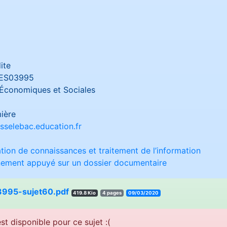
ite
ES03995
Économiques et Sociales
ière
sselebac.education.fr
sation de connaissances et traitement de l’information
nnement appuyé sur un dossier documentaire
995-sujet60.pdf
419.8 Kio
4 pages
09/03/2020
st disponible pour ce sujet :(