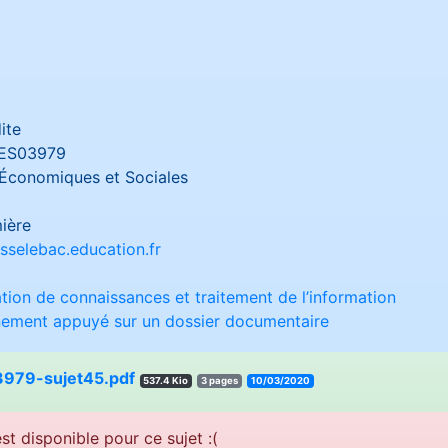
ite
ES03979
Économiques et Sociales
ière
sselebac.education.fr
sation de connaissances et traitement de l’information
nnement appuyé sur un dossier documentaire
979-sujet45.pdf
537.4 Kio
3 pages
10/03/2020
st disponible pour ce sujet :(