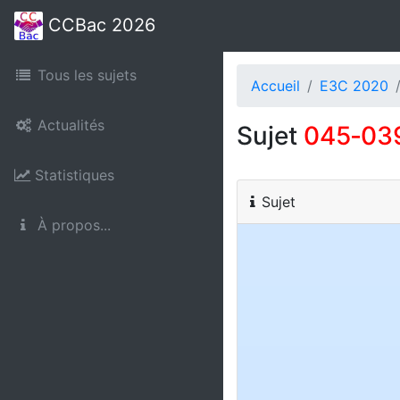
CCBac 2026
Tous les sujets
Accueil
E3C 2020
Actualités
Sujet
045‑03
Statistiques
Sujet
À propos...