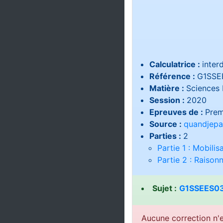
Calculatrice :
interd
Référence :
G1SSE
Matière :
Sciences 
Session :
2020
Epreuves de :
Prem
Source :
quandjepa
Parties :
2
Partie 1 : Mobili
Partie 2 : Raiso
Sujet :
G1SSEES03
Aucune correction n'e