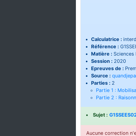
Calculatrice :
interd
Référence :
G1SSE
Matière :
Sciences 
Session :
2020
Epreuves de :
Prem
Source :
quandjepa
Parties :
2
Partie 1 : Mobili
Partie 2 : Raiso
Sujet :
G1SSEES02
Aucune correction n'e