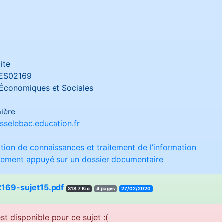
ite
ES02169
Économiques et Sociales
ière
sselebac.education.fr
sation de connaissances et traitement de l’information
nnement appuyé sur un dossier documentaire
169-sujet15.pdf
318.7 Kio
4 pages
27/02/2020
st disponible pour ce sujet :(