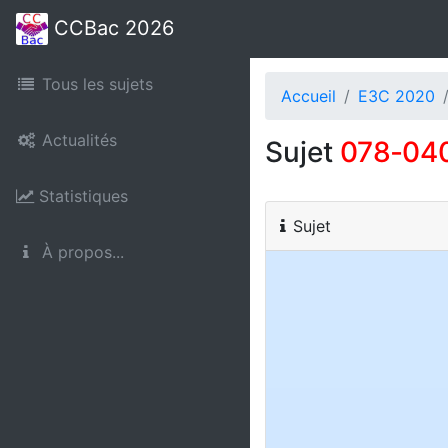
CCBac 2026
Tous les sujets
Accueil
E3C 2020
Actualités
Sujet
078‑04
Statistiques
Sujet
À propos...