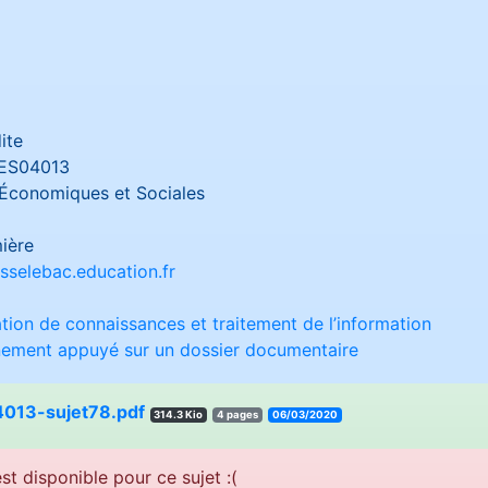
ite
ES04013
Économiques et Sociales
ière
sselebac.education.fr
sation de connaissances et traitement de l’information
nnement appuyé sur un dossier documentaire
013-sujet78.pdf
314.3 Kio
4 pages
06/03/2020
st disponible pour ce sujet :(