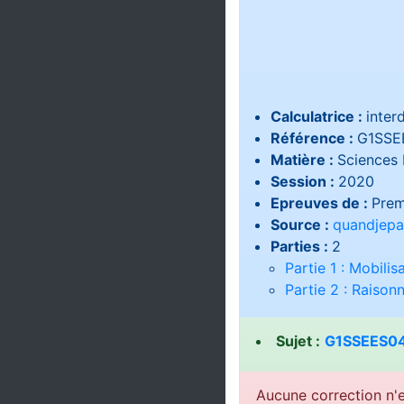
Calculatrice :
interd
Référence :
G1SSE
Matière :
Sciences 
Session :
2020
Epreuves de :
Prem
Source :
quandjepa
Parties :
2
Partie 1 : Mobili
Partie 2 : Raiso
Sujet :
G1SSEES04
Aucune correction n'e