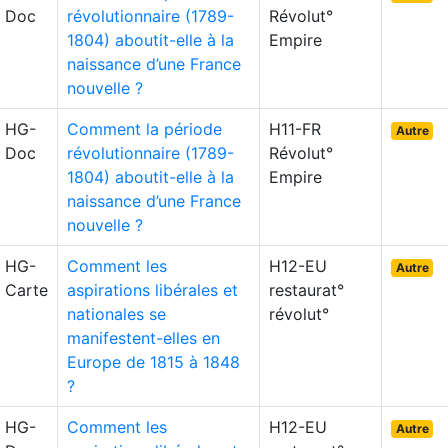
Doc
révolutionnaire (1789-
Révolut°
1804) aboutit-elle à la
Empire
naissance d’une France
nouvelle ?
HG-
Comment la période
H11-FR
Autre
Doc
révolutionnaire (1789-
Révolut°
1804) aboutit-elle à la
Empire
naissance d’une France
nouvelle ?
HG-
Comment les
H12-EU
Autre
Carte
aspirations libérales et
restaurat°
nationales se
révolut°
manifestent-elles en
Europe de 1815 à 1848
?
HG-
Comment les
H12-EU
Autre