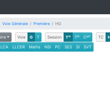
Voie Générale
Première
HG
tre
Voie
G
T
Session
1ʳᵉ
Tˡᵉ
Cʸᶜˡ
TC
LLCA
LLCER
Maths
NSI
PC
SES
SI
SVT