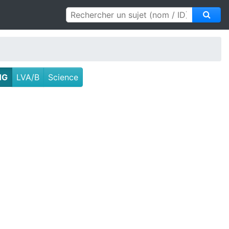
HG
LVA/B
Science