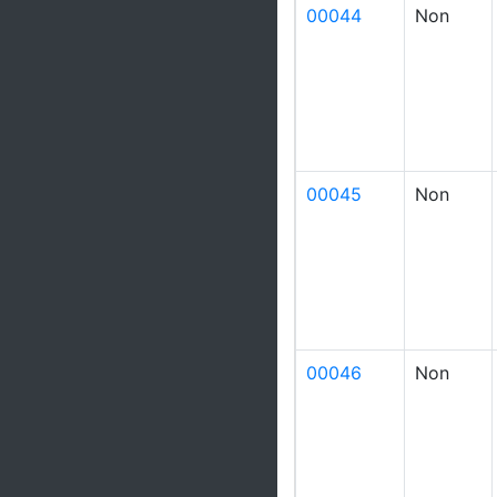
00044
Non
00045
Non
00046
Non