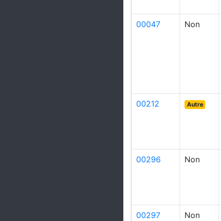
00047
Non
00212
Autre
00296
Non
00297
Non