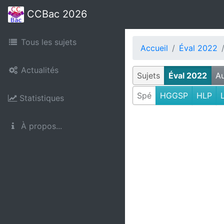
CCBac 2026
Tous les sujets
Accueil
Éval 2022
Actualités
Sujets
Éval 2022
Au
Spé
HGGSP
HLP
Statistiques
À propos...