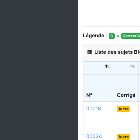
Légende
:
=
C
Correcti
Liste des sujets B
N°
Corrigé
00018
Autre
00034
Autre