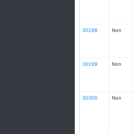
00298
Non
00299
Non
00300
Non