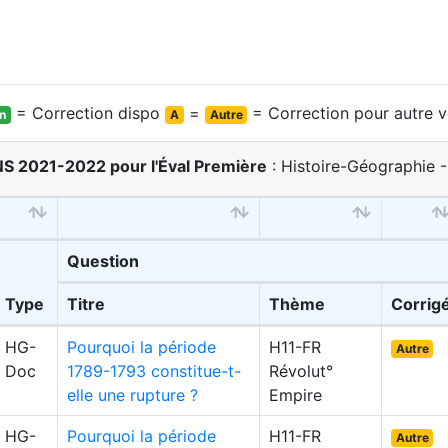
= Correction dispo
=
= Correction pour autre v
on
A
Autre
NS 2021-2022 pour l'Éval Première
: Histoire-Géographie -
Question
Type
Titre
Thème
Corrig
HG-
Pourquoi la période
H11-FR
Autre
Doc
1789-1793 constitue-t-
Révolut°
elle une rupture ?
Empire
HG-
Pourquoi la période
H11-FR
Autre