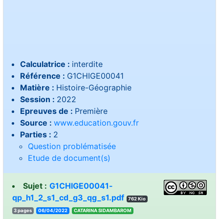
Calculatrice :
interdite
Référence :
G1CHIGE00041
Matière :
Histoire-Géographie
Session :
2022
Epreuves de :
Première
Source :
www.education.gouv.fr
Parties :
2
Question problématisée
Etude de document(s)
Sujet :
G1CHIGE00041-
qp_h1_2_s1_cd_g3_qg_s1.pdf
762 Kio
3 pages
06/04/2022
MORABMADIS ANIRATAC