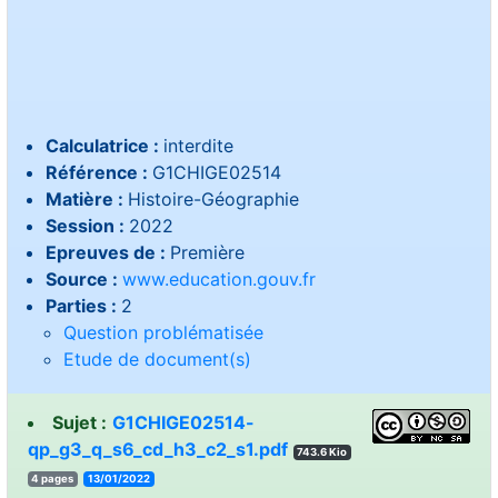
Calculatrice :
interdite
Référence :
G1CHIGE02514
Matière :
Histoire-Géographie
Session :
2022
Epreuves de :
Première
Source :
www.education.gouv.fr
Parties :
2
Question problématisée
Etude de document(s)
Sujet :
G1CHIGE02514-
qp_g3_q_s6_cd_h3_c2_s1.pdf
743.6 Kio
4 pages
13/01/2022