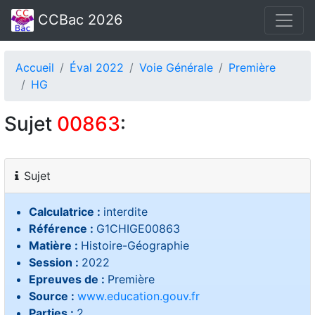
CCBac 2026
Accueil
Éval 2022
Voie Générale
Première
HG
Sujet
00863
:
Sujet
Calculatrice :
interdite
Référence :
G1CHIGE00863
Matière :
Histoire-Géographie
Session :
2022
Epreuves de :
Première
Source :
www.education.gouv.fr
Parties :
2