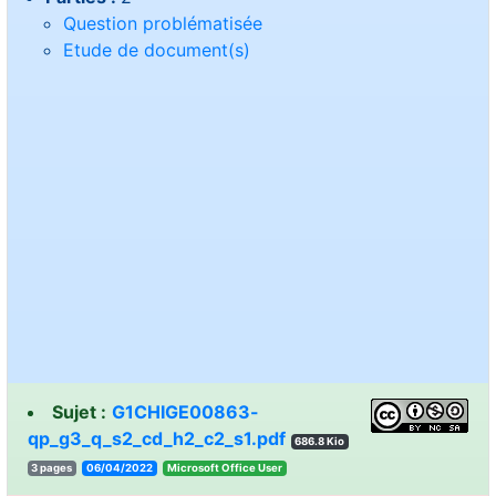
Question problématisée
Etude de document(s)
Sujet :
G1CHIGE00863-
qp_g3_q_s2_cd_h2_c2_s1.pdf
686.8 Kio
3 pages
06/04/2022
resU eciffO tfosorciM