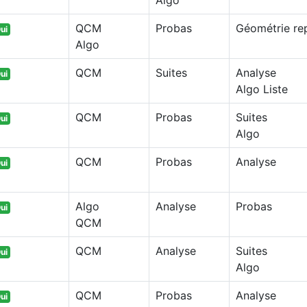
Algo
QCM
Probas
Géométrie re
ui
Algo
QCM
Suites
Analyse
ui
Algo Liste
QCM
Probas
Suites
ui
Algo
QCM
Probas
Analyse
ui
Algo
Analyse
Probas
ui
QCM
QCM
Analyse
Suites
ui
Algo
QCM
Probas
Analyse
ui