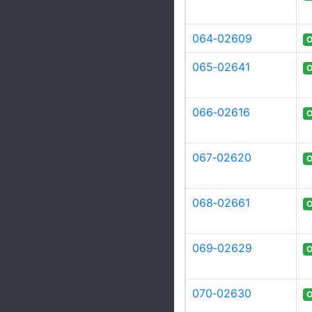
064‑02609
O
065‑02641
O
066‑02616
O
067‑02620
O
068‑02661
O
069‑02629
O
070‑02630
O