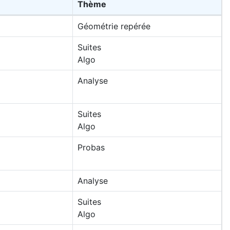
Thème
Géométrie repérée
Suites
Algo
Analyse
Suites
Algo
Probas
Analyse
Suites
Algo