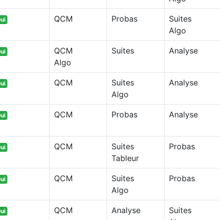
QCM
Probas
Suites
ui
Algo
QCM
Suites
Analyse
ui
Algo
QCM
Suites
Analyse
ui
Algo
QCM
Probas
Analyse
ui
QCM
Suites
Probas
ui
Tableur
QCM
Suites
Probas
ui
Algo
QCM
Analyse
Suites
ui