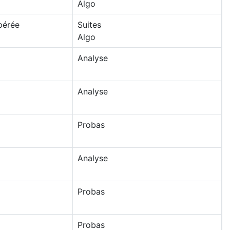
Algo
pérée
Suites
Algo
Analyse
Analyse
Probas
Analyse
Probas
Probas