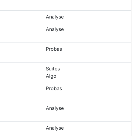
Analyse
Analyse
Probas
Suites
Algo
Probas
Analyse
Analyse