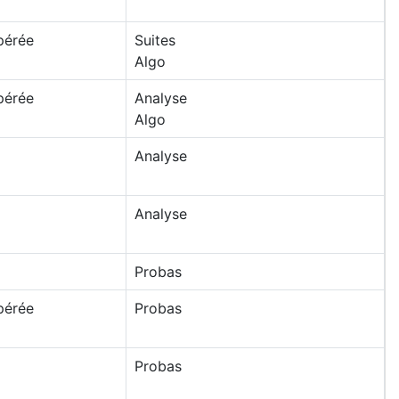
pérée
Suites
Algo
pérée
Analyse
Algo
Analyse
Analyse
Probas
pérée
Probas
Probas