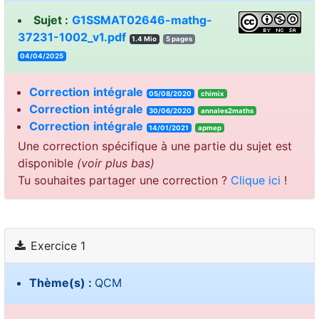
Sujet :
G1SSMAT02646-mathg-
37231-1002_v1.pdf
1.4 Mio
5 pages
04/04/2025
Correction
intégrale
05/08/2020
chimix
Correction
intégrale
30/06/2020
annales2maths
Correction
intégrale
14/01/2021
apmep
Une correction spécifique à une partie du sujet est
disponible
(voir plus bas)
Tu souhaites partager une correction ?
Clique ici
!
Exercice 1
Thème(s) :
QCM