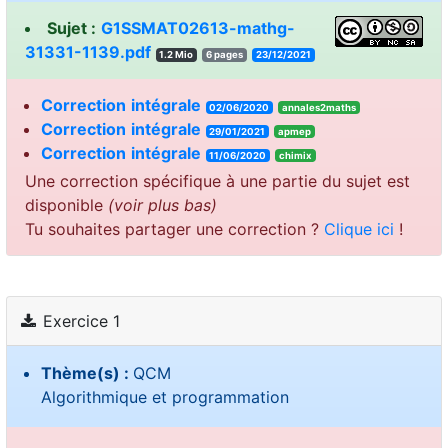
Sujet :
G1SSMAT02613-mathg-
31331-1139.pdf
1.2 Mio
6 pages
23/12/2021
Correction
intégrale
02/06/2020
annales2maths
Correction
intégrale
29/01/2021
apmep
Correction
intégrale
11/06/2020
chimix
Une correction spécifique à une partie du sujet est
disponible
(voir plus bas)
Tu souhaites partager une correction ?
Clique ici
!
Exercice 1
Thème(s) :
QCM
Algorithmique et programmation