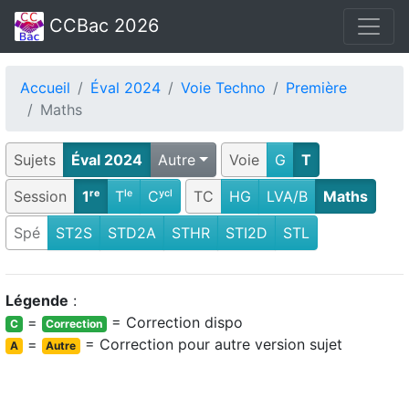
CCBac 2026
Accueil
Éval 2024
Voie Techno
Première
Maths
Sujets
Éval 2024
Autre
Voie
G
T
Session
1ʳᵉ
Tˡᵉ
Cʸᶜˡ
TC
HG
LVA/B
Maths
Spé
ST2S
STD2A
STHR
STI2D
STL
Légende
:
=
= Correction dispo
C
Correction
=
= Correction pour autre version sujet
A
Autre