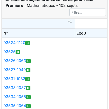
Première
: Mathématiques - 102 sujets
N°
Exo3
03524‑1120
C
03525
C
03526‑1063
C
03527‑1040
C
03531‑1033
C
03533‑1037
C
03534‑1055
C
03535‑1064
C