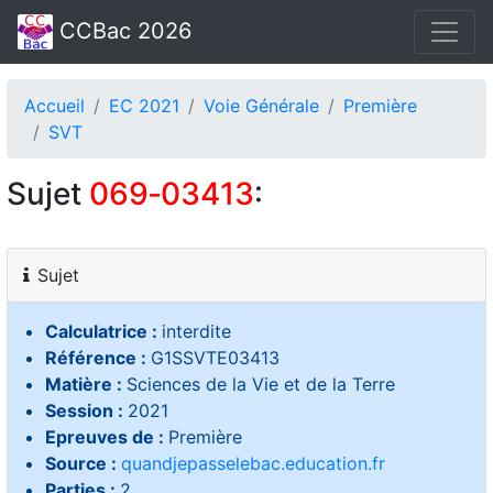
CCBac 2026
Accueil
EC 2021
Voie Générale
Première
SVT
Sujet
069‑03413
:
Sujet
Calculatrice :
interdite
Référence :
G1SSVTE03413
Matière :
Sciences de la Vie et de la Terre
Session :
2021
Epreuves de :
Première
Source :
quandjepasselebac.education.fr
Parties :
2