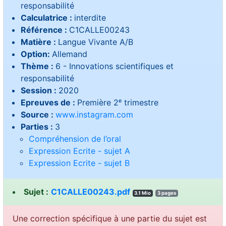
responsabilité
Calculatrice :
interdite
Référence :
C1CALLE00243
Matière :
Langue Vivante A/B
Option:
Allemand
Thème :
6 - Innovations scientifiques et
responsabilité
Session :
2020
Epreuves de :
Première 2ᵉ trimestre
Source :
www.instagram.com
Parties :
3
Compréhension de l’oral
Expression Ecrite - sujet A
Expression Ecrite - sujet B
Sujet :
C1CALLE00243.pdf
3.1 Mio
3 pages
Une correction spécifique à une partie du sujet est