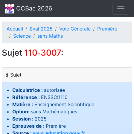
CCBac 2026
Accueil
Éval 2025
Voie Générale
Première
Science
sans Maths
Sujet
110‑3007
:
Sujet
Calculatrice :
autorisée
Référence :
ENSSCI1110
Matière :
Enseignement Scientifique
Option:
sans Mathématiques
Session :
2025
Epreuves de :
Première
Source :
www.education.gouv.fr