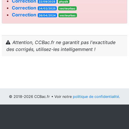
Correction
22/09/2025
physik
Correction
24/02/2025
vecteurbac
Correction
26/04/2024
vecteurbac
Attention, CCBac.fr ne garantit pas l'exactitude
des corrigés, utilisez-les intelligemment !
© 2018-2026 CCBac.fr
• Voir notre
politique de confidentialité
.
Vous pouvez
configurer (et consentir à) l'usage de cookies
optionnels
.