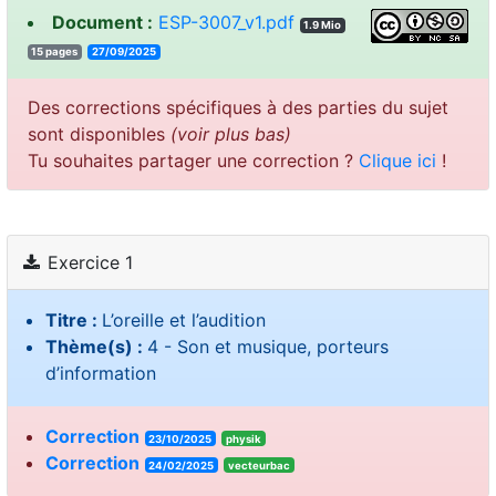
Document :
ESP-3007_v1.pdf
1.9 Mio
15 pages
27/09/2025
Des corrections spécifiques à des parties du sujet
sont disponibles
(voir plus bas)
Tu souhaites partager une correction ?
Clique ici
!
Exercice 1
Titre :
L’oreille et l’audition
Thème(s) :
4 - Son et musique, porteurs
d’information
Correction
23/10/2025
physik
Correction
24/02/2025
vecteurbac