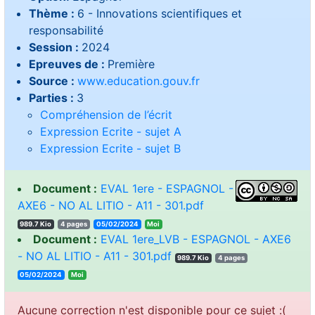
Thème :
6 - Innovations scientifiques et
responsabilité
Session :
2024
Epreuves de :
Première
Source :
www.education.gouv.fr
Parties :
3
Compréhension de l’écrit
Expression Ecrite - sujet A
Expression Ecrite - sujet B
Document :
EVAL 1ere - ESPAGNOL -
AXE6 - NO AL LITIO - A11 - 301.pdf
989.7 Kio
4 pages
05/02/2024
ioM
Document :
EVAL 1ere_LVB - ESPAGNOL - AXE6
- NO AL LITIO - A11 - 301.pdf
989.7 Kio
4 pages
05/02/2024
ioM
Aucune correction n'est disponible pour ce sujet :(