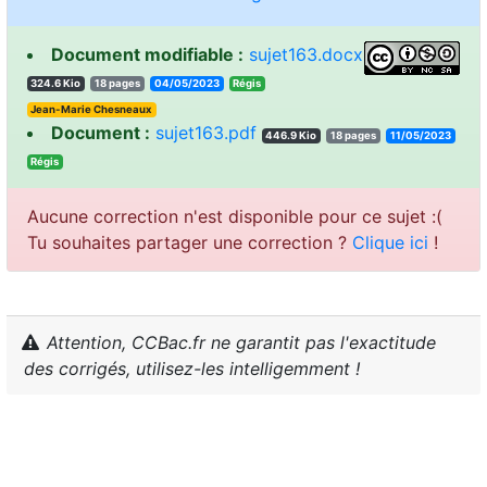
Document modifiable :
sujet163.docx
324.6 Kio
18 pages
04/05/2023
sigéR
Jean-Marie Chesneaux
Document :
sujet163.pdf
446.9 Kio
18 pages
11/05/2023
sigéR
Aucune correction n'est disponible pour ce sujet :(
Tu souhaites partager une correction ?
Clique ici
!
Attention, CCBac.fr ne garantit pas l'exactitude
des corrigés, utilisez-les intelligemment !