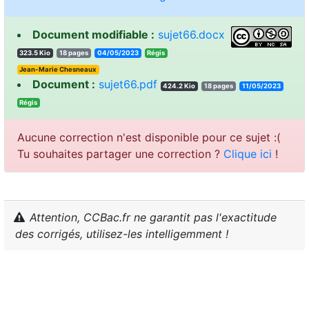
Document modifiable :
sujet66.docx
323.5 Kio
18 pages
04/05/2023
sigéR
Jean-Marie Chesneaux
Document :
sujet66.pdf
424.2 Kio
18 pages
11/05/2023
sigéR
Aucune correction n'est disponible pour ce sujet :(
Tu souhaites partager une correction ?
Clique ici
!
Attention, CCBac.fr ne garantit pas l'exactitude
des corrigés, utilisez-les intelligemment !