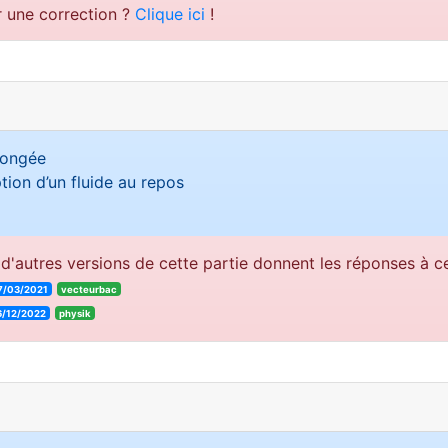
r une correction ?
Clique ici
!
longée
tion d’un fluide au repos
d'autres versions de cette partie donnent les réponses à ce
7/03/2021
vecteurbac
6/12/2022
physik