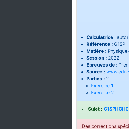
Calculatrice :
autor
Référence :
G1SPH
Matière :
Physique
Session :
2022
Epreuves de :
Prem
Source :
www.educa
Parties :
2
Exercice 1
Exercice 2
Sujet :
G1SPHCH02
Des corrections spéci