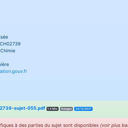
isée
CH02739
-Chimie
ière
tion.gouv.fr
739-sujet-055.pdf
1.4 Mio
9 pages
24/12/2021
fiques à des parties du sujet sont disponibles
(voir plus ba