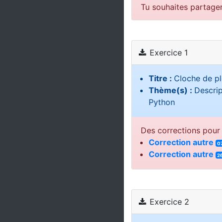
Tu souhaites partage
Exercice 1
Titre :
Cloche de p
Thème(s) :
Descrip
Python
Des corrections pour 
Correction autre
0
Correction autre
2
Exercice 2