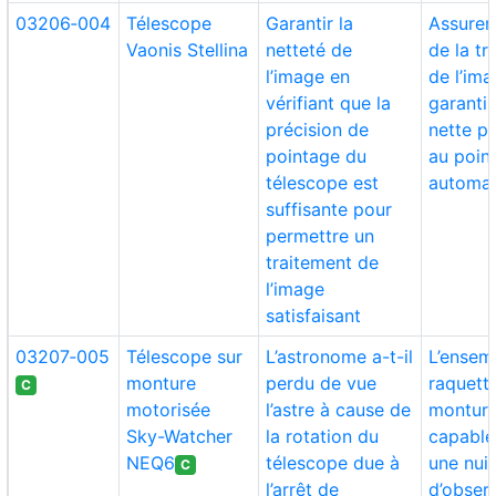
03206‑004
Télescope
Garantir la
Assurer 
Vaonis Stellina
netteté de
de la t
l’image en
de l’ima
vérifiant que la
garanti
précision de
nette p
pointage du
au poin
télescope est
automat
suffisante pour
permettre un
traitement de
l’image
satisfaisant
03207‑005
Télescope sur
L’astronome a-t-il
L’ensem
monture
perdu de vue
raquett
C
motorisée
l’astre à cause de
monture 
Sky-Watcher
la rotation du
capable 
NEQ6
télescope due à
une nuit
C
l’arrêt de
d’obser