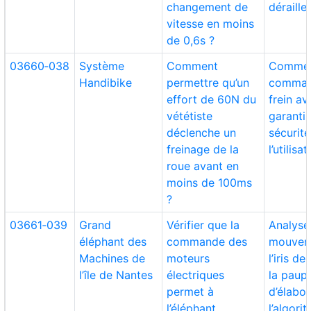
changement de
déraille
vitesse en moins
de 0,6s ?
03660‑038
Système
Comment
Comme
Handibike
permettre qu’un
comman
effort de 60N du
frein av
vététiste
garantis
déclenche un
sécurit
freinage de la
l’utilisa
roue avant en
moins de 100ms
?
03661‑039
Grand
Vérifier que la
Analyse
éléphant des
commande des
mouvem
Machines de
moteurs
l’iris de
l’île de Nantes
électriques
la paup
permet à
d’élabor
l’éléphant
l’algori