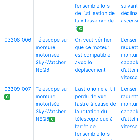
l’ensemble lors
suivant 
de l’utilisation de
déclinai
la vitesse rapide
ascensi
?
C
03208‑006
Télescope sur
On veut vérifier
L’ensem
monture
que ce moteur
raquett
motorisée
est compatible
monture 
Sky-Watcher
avec le
capable
NEQ6
déplacement
d’attein
vitesse 
03209‑007
Télescope sur
L’astronome a-t-il
L’ensem
monture
perdu de vue
raquett
C
motorisée
l’astre à cause de
monture 
Sky-Watcher
la rotation du
capable
NEQ6
télescope due à
d’attein
C
l’arrêt de
vitesse 
l’ensemble lors