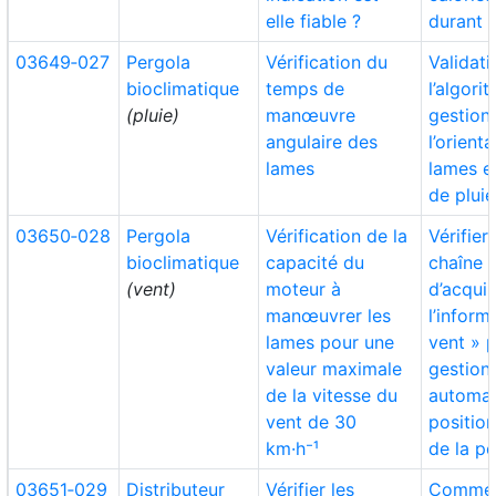
elle fiable ?
durant l
03649‑027
Pergola
Vérification du
Validat
bioclimatique
temps de
l’algori
(pluie)
manœuvre
gestion
angulaire des
l’orient
lames
lames e
de pluie
03650‑028
Pergola
Vérification de la
Vérifier
bioclimatique
capacité du
chaîne
(vent)
moteur à
d’acquis
manœuvrer les
l’inform
lames pour une
vent » 
valeur maximale
gestion
de la vitesse du
automat
vent de 30
positio
km·h⁻¹
de la p
03651‑029
Distributeur
Vérifier les
Comme