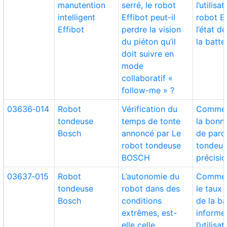
manutention
serré, le robot
l’utilisa
intelligent
Effibot peut-il
robot Ef
Effibot
perdre la vision
l’état d
du piéton qu’il
la batte
doit suivre en
mode
collaboratif «
follow-me » ?
03636‑014
Robot
Vérification du
Commen
tondeuse
temps de tonte
la bonn
Bosch
annoncé par Le
de parc
robot tondeuse
tondeus
BOSCH
précisio
03637‑015
Robot
L’autonomie du
Commen
tondeuse
robot dans des
le taux
Bosch
conditions
de la ba
extrêmes, est-
informe
elle celle
l’utilisa