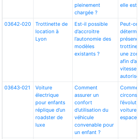
pleinement
elle est 
chargée ?
03642‑020
Trottinette de
Est-il possible
Peut-on
location à
d’accroitre
détermi
Lyon
l’autonomie des
présenc
modèles
trottine
existants ?
une zon
afin d’a
vitesse
autorisé
03643‑021
Voiture
Comment
Comme
électrique
assurer un
circonsc
pour enfants
confort
l’évolut
réplique d’un
d’utilisation du
voiture
roadster de
véhicule
espaces
luxe
convenable pour
un enfant ?