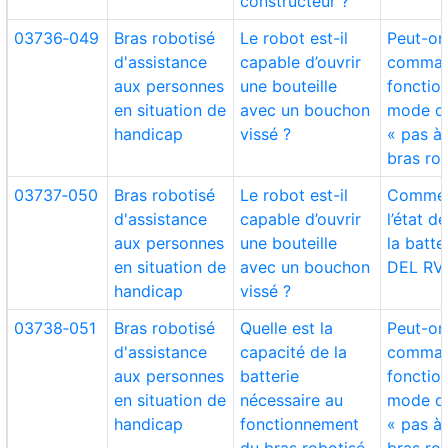
constructeur ?
03736‑049
Bras robotisé
Le robot est-il
Peut-on 
d'assistance
capable d’ouvrir
comman
aux personnes
une bouteille
fonctio
en situation de
avec un bouchon
mode d
handicap
vissé ?
« pas à
bras ro
03737‑050
Bras robotisé
Le robot est-il
Commen
d'assistance
capable d’ouvrir
l’état d
aux personnes
une bouteille
la batte
en situation de
avec un bouchon
DEL RV
handicap
vissé ?
03738‑051
Bras robotisé
Quelle est la
Peut-on 
d'assistance
capacité de la
comman
aux personnes
batterie
fonctio
en situation de
nécessaire au
mode d
handicap
fonctionnement
« pas à