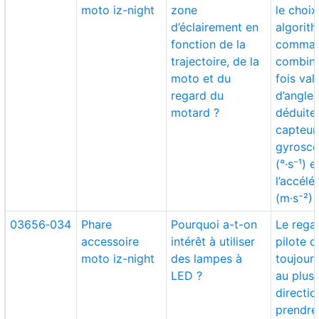
moto iz-night
zone
le choix
d’éclairement en
algorit
fonction de la
comma
trajectoire, de la
combina
moto et du
fois val
regard du
d’angle 
motard ?
déduite
capteur
gyrosc
(°·s⁻¹) e
l’accél
(m·s⁻²) 
03656‑034
Phare
Pourquoi a-t-on
Le rega
accessoire
intérêt à utiliser
pilote d
moto iz-night
des lampes à
toujour
LED ?
au plus 
directio
prendre