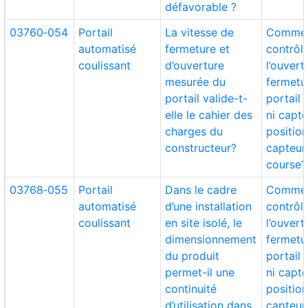
défavorable ?
03760‑054
Portail
La vitesse de
Comme
automatisé
fermeture et
contrôl
coulissant
d’ouverture
l’ouvert
mesurée du
fermetu
portail valide-t-
portail 
elle le cahier des
ni capt
charges du
position
constructeur?
capteur
course?
03768‑055
Portail
Dans le cadre
Comme
automatisé
d’une installation
contrôl
coulissant
en site isolé, le
l’ouvert
dimensionnement
fermetu
du produit
portail 
permet-il une
ni capt
continuité
position
d’utilisation dans
capteur