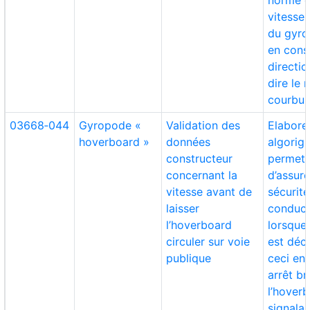
norme d
vitesse
du gyro
en cons
directio
dire le 
courbur
03668‑044
Gyropode «
Validation des
Elabore
hoverboard »
données
algorig
constructeur
permett
concernant la
d’assure
vitesse avant de
sécurit
laisser
conduct
l’hoverboard
lorsque 
circuler sur voie
est déc
publique
ceci en 
arrêt b
l’hover
signalan