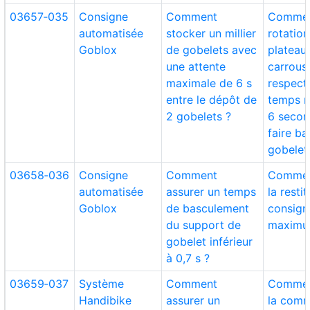
03657‑035
Consigne
Comment
Comment
automatisée
stocker un millier
rotatio
Goblox
de gobelets avec
plateau
une attente
carrous
maximale de 6 s
respect
entre le dépôt de
temps 
2 gobelets ?
6 secon
faire ba
gobelet
03658‑036
Consigne
Comment
Commen
automatisée
assurer un temps
la resti
Goblox
de basculement
consign
du support de
maximu
gobelet inférieur
à 0,7 s ?
03659‑037
Système
Comment
Commen
Handibike
assurer un
la com