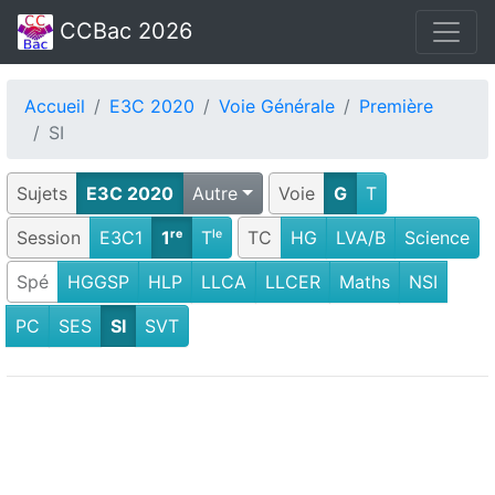
CCBac 2026
Accueil
E3C 2020
Voie Générale
Première
SI
Sujets
E3C 2020
Autre
Voie
G
T
Session
E3C1
1ʳᵉ
Tˡᵉ
TC
HG
LVA/B
Science
Spé
HGGSP
HLP
LLCA
LLCER
Maths
NSI
PC
SES
SI
SVT