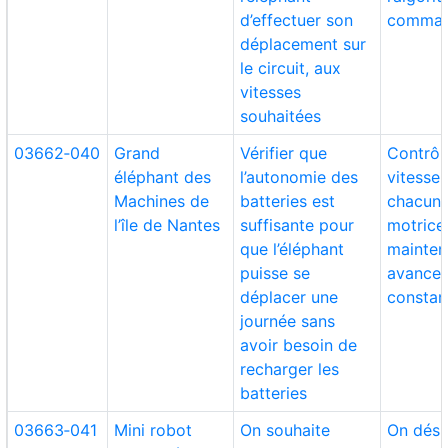
d’effectuer son
command
déplacement sur
le circuit, aux
vitesses
souhaitées
03662‑040
Grand
Vérifier que
Contrôle
éléphant des
l’autonomie des
vitesse
Machines de
batteries est
chacune
l’île de Nantes
suffisante pour
motrice
que l’éléphant
mainten
puisse se
avance 
déplacer une
constan
journée sans
avoir besoin de
recharger les
batteries
03663‑041
Mini robot
On souhaite
On dési