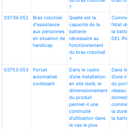
du bras robotisé
bras ro
?
03739‑052
Bras robotisé
Quelle est la
Commen
d'assistance
capacité de la
l’état d
aux personnes
batterie
la batte
en situation de
nécessaire au
DEL RV
handicap
fonctionnement
du bras robotisé
?
03753‑053
Portail
Dans le cadre
Dans le
automatisé
d’une installation
d’une in
coulissant
en site isolé, le
du porta
dimensionnement
réseau 
du produit
domesti
permet-il une
comment
continuité
la durée
d’utilisation dans
la batte
le cas le plus