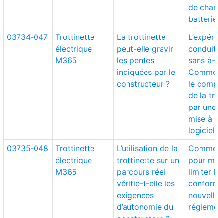
de char
batterie
03734‑047
Trottinette
La trottinette
L’expér
électrique
peut-elle gravir
conduite
M365
les pentes
sans à-
indiquées par le
Commen
constructeur ?
le com
de la tr
par une
mise à 
logiciel 
03735‑048
Trottinette
L’utilisation de la
Commen
électrique
trottinette sur un
pour me
M365
parcours réel
limiter 
vérifie-t-elle les
conform
exigences
nouvell
d’autonomie du
régleme