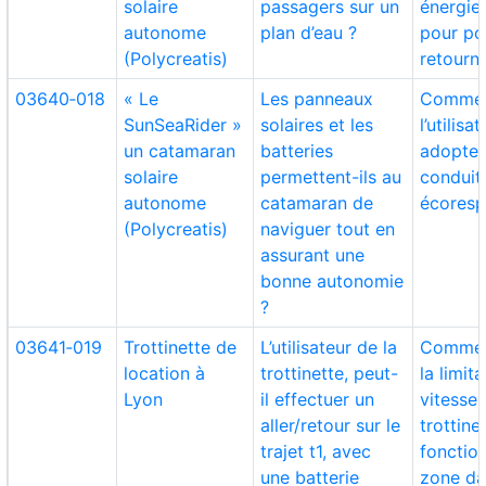
solaire
passagers sur un
énergie 
autonome
plan d’eau ?
pour po
(Polycreatis)
retourne
03640‑018
« Le
Les panneaux
Comment
SunSeaRider »
solaires et les
l’utilisa
un catamaran
batteries
adopter
solaire
permettent-ils au
conduit
autonome
catamaran de
écoresp
(Polycreatis)
naviguer tout en
assurant une
bonne autonomie
?
03641‑019
Trottinette de
L’utilisateur de la
Commen
location à
trottinette, peut-
la limit
Lyon
il effectuer un
vitesse 
aller/retour sur le
trottine
trajet t1, avec
fonction
une batterie
zone da