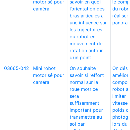
motorisé pour
savoir en quoi
le com
caméra
l’orientation des
du robo
bras articulés a
réaliser
une influence sur
panora
les trajectoires
du robot en
mouvement de
rotation autour
d’un point
03665‑042
Mini robot
On souhaite
On dési
motorisé pour
savoir si l’effort
améliore
caméra
normal sur la
compor
roue motrice
robot a
sera
limiter 
suffisamment
vitesse
important pour
poids de
transmettre au
photogr
sol par
lors du