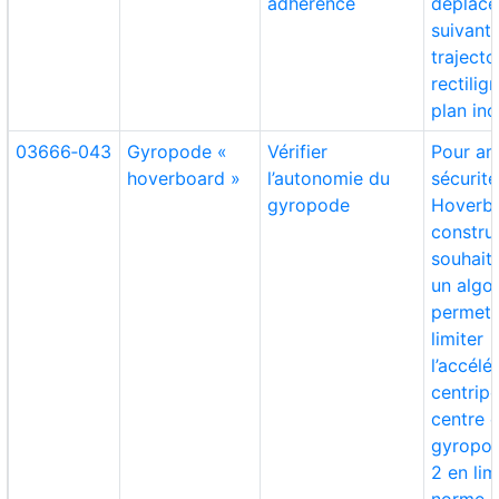
adhérence
déplac
suivant
trajecto
rectilig
plan inc
03666‑043
Gyropode «
Vérifier
Pour am
hoverboard »
l’autonomie du
sécurit
gyropode
Hoverbo
constru
souhait
un algo
permett
limiter
l’accélé
centrip
centre 
gyropod
2 en lim