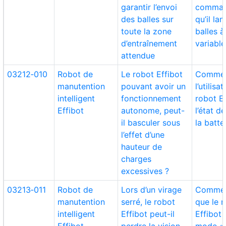
garantir l’envoi
comman
des balles sur
qu’il lan
toute la zone
balles 
d’entraînement
variable
attendue
03212‑010
Robot de
Le robot Effibot
Commen
manutention
pouvant avoir un
l’utilisa
intelligent
fonctionnement
robot Ef
Effibot
autonome, peut-
l’état d
il basculer sous
la batte
l’effet d’une
hauteur de
charges
excessives ?
03213‑011
Robot de
Lors d’un virage
Comment
manutention
serré, le robot
que le 
intelligent
Effibot peut-il
Effibot 