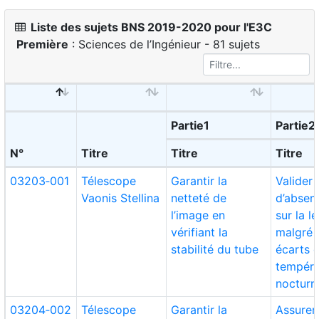
Liste des sujets BNS 2019-2020 pour l'E3C
Première
: Sciences de l’Ingénieur - 81 sujets
Partie1
Partie2
N°
Titre
Titre
Titre
03203‑001
Télescope
Garantir la
Valider 
Vaonis Stellina
netteté de
d’absen
l’image en
sur la le
vérifiant la
malgré l
stabilité du tube
écarts 
tempéra
nocturn
03204‑002
Télescope
Garantir la
Assurer 