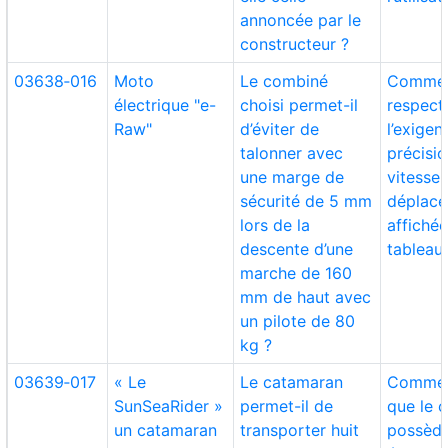
annoncée par le
constructeur ?
03638‑016
Moto
Le combiné
Comme
électrique "e-
choisi permet-il
respect
Raw"
d’éviter de
l’exigen
talonner avec
précisio
une marge de
vitesse
sécurité de 5 mm
déplac
lors de la
affichée
descente d’une
tableau
marche de 160
mm de haut avec
un pilote de 80
kg ?
03639‑017
« Le
Le catamaran
Comment
SunSeaRider »
permet-il de
que le 
un catamaran
transporter huit
possèd