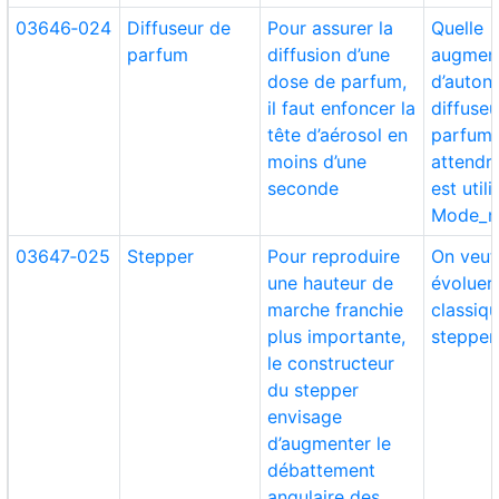
03646‑024
Diffuseur de
Pour assurer la
Quelle
parfum
diffusion d’une
augmen
dose de parfum,
d’auton
il faut enfoncer la
diffuse
tête d’aérosol en
parfum 
moins d’une
attendre
seconde
est util
Mode_nu
03647‑025
Stepper
Pour reproduire
On veut 
une hauteur de
évoluer
marche franchie
classiq
plus importante,
stepper
le constructeur
du stepper
envisage
d’augmenter le
débattement
angulaire des