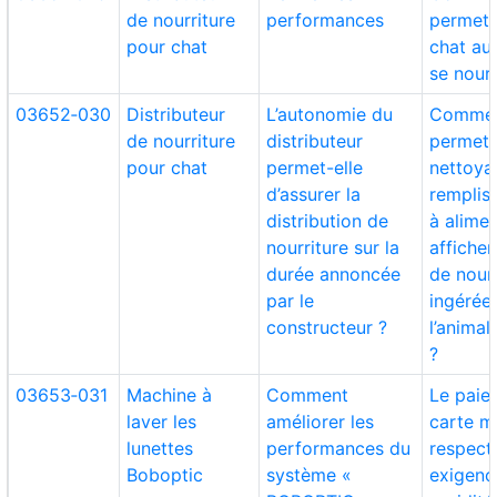
de nourriture
performances
permett
pour chat
chat au
se nourr
03652‑030
Distributeur
L’autonomie du
Comme
de nourriture
distributeur
permett
pour chat
permet-elle
nettoya
d’assurer la
remplis
distribution de
à alimen
nourriture sur la
afficher
durée annoncée
de nourr
par le
ingérée
constructeur ?
l’anima
?
03653‑031
Machine à
Comment
Le paie
laver les
améliorer les
carte m
lunettes
performances du
respecte
Boboptic
système «
exigenc