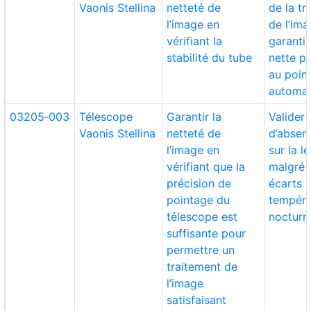
Vaonis Stellina
netteté de
de la t
l’image en
de l’ima
vérifiant la
garanti
stabilité du tube
nette p
au poin
automat
03205‑003
Télescope
Garantir la
Valider 
Vaonis Stellina
netteté de
d’absen
l’image en
sur la le
vérifiant que la
malgré l
précision de
écarts 
pointage du
tempéra
télescope est
nocturn
suffisante pour
permettre un
traitement de
l’image
satisfaisant