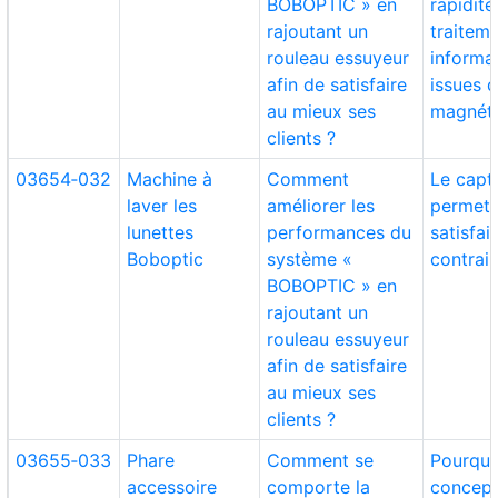
BOBOPTIC » en
rapidité
rajoutant un
traitem
rouleau essuyeur
informa
afin de satisfaire
issues d
au mieux ses
magnéti
clients ?
03654‑032
Machine à
Comment
Le capt
laver les
améliorer les
permet-
lunettes
performances du
satisfai
Boboptic
système «
contrain
BOBOPTIC » en
rajoutant un
rouleau essuyeur
afin de satisfaire
au mieux ses
clients ?
03655‑033
Phare
Comment se
Pourquo
accessoire
comporte la
concept