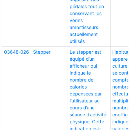
pédales tout en
conservant les
vérins
amortisseurs
actuellement
utilisés
03648‑026
Stepper
Le stepper est
Habitue
équipé d’un
apparei
afficheur qui
culture
indique le
se cont
nombre de
compter
calories
nombre 
dépensées par
effectu
l’utilisateur au
multipli
cours d’une
nombre 
séance d’activité
coeffici
physique. Cette
indiquer
indication est-
calories