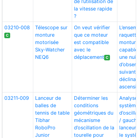
de l’utilisation de
la vitesse rapide
?
03210‑008
Télescope sur
On veut vérifier
L’ensem
monture
que ce moteur
raquett
C
motorisée
est compatible
monture 
Sky-Watcher
avec le
capable 
NEQ6
déplacement
une nuit
C
d’obser
suivant 
déclinai
ascensi
03211‑009
Lanceur de
Déterminer les
Analyser
balles de
conditions
systèm
tennis de table
géométriques du
d’oscill
Tibhar
mécanisme
/ gauch
RoboPro
d’oscillation de la
lanceur 
Junior
tourelle pour
le syst