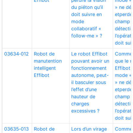
Effibot
perdre la vision
mode « 
du piéton qu’il
» ne dé
doit suivre en
etperde
mode
champ 
collaboratif «
détecti
follow-me » ?
l’opérat
doit sui
03634‑012
Robot de
Le robot Effibot
Comment
manutention
pouvant avoir un
que le 
intelligent
fonctionnement
Effibot 
Effibot
autonome, peut-
mode « 
il basculer sous
» ne dé
l’effet d’une
etperde
hauteur de
champ 
charges
détecti
excessives ?
l’opérat
doit sui
03635‑013
Robot de
Lors d’un virage
Commen