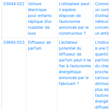
03644‑022
Voiture
L’utilisateur peut-
Commen
électrique
il espérer
un conf
pour enfants
disposer de
d’utilis
réplique d’un
l’autonomie
véhicul
roadster de
annoncée par le
conven
luxe
constructeur ?
un enfa
03645‑023
Diffuseur de
L’acheteur
L’indica
parfum
potentiel du
à une D
diffuseur de
quantit
parfum peut-il se
parfum 
fier à l’autonomie
du cha
énergétique
prochai
annoncée par le
cartouc
fabricant ?
diminue
plus de
l’auton
énergét
diffuseu