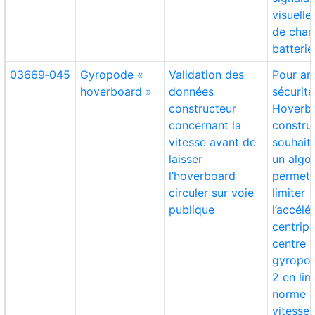
visuelle
de char
batterie
03669‑045
Gyropode «
Validation des
Pour am
hoverboard »
données
sécurit
constructeur
Hoverbo
concernant la
constru
vitesse avant de
souhait
laisser
un algo
l’hoverboard
permett
circuler sur voie
limiter
publique
l’accélé
centrip
centre 
gyropod
2 en lim
norme d
vitesse