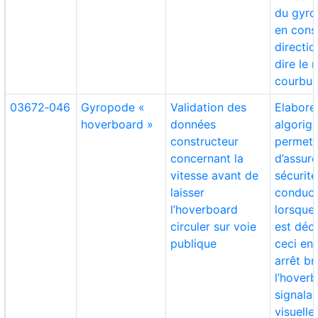
du gyro
en cons
directio
dire le 
courbur
03672‑046
Gyropode «
Validation des
Elabore
hoverboard »
données
algorig
constructeur
permett
concernant la
d’assure
vitesse avant de
sécurit
laisser
conduct
l’hoverboard
lorsque 
circuler sur voie
est déc
publique
ceci en 
arrêt b
l’hover
signalan
visuelle