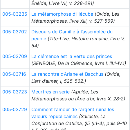
Énéide, Livre VII, v. 228-291)
005‑03235
La métamorphose d’Hécube
(Ovide, Les
Métamorphoses, livre XIII, v. 527-569)
005‑03702
Discours de Camille à l’assemblée du
peuple
(Tite-Live, Histoire romaine, livre V,
54)
005‑03709
La clémence est la vertu des princes
(SENEQUE, De la Clémence, livre I, III.1-IV.1)
005‑03716
La rencontre d’Ariane et Bacchus
(Ovide,
L’art d’aimer, I, 525-562.)
005‑03723
Meurtres en série
(Apulée, Les
Métamorphoses ou l’Âne d’or, livre X, 28-2)
005‑03729
Comment l’amour de l’argent ruina les
valeurs républicaines
(Salluste, La
Conjuration de Catilina, §5 (l.1-4), puis 9-10