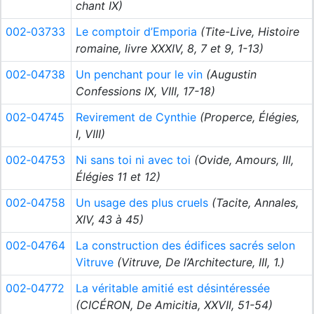
chant IX)
002‑03733
Le comptoir d’Emporia
(Tite-Live, Histoire
romaine, livre XXXIV, 8, 7 et 9, 1-13)
002‑04738
Un penchant pour le vin
(Augustin
Confessions IX, VIII, 17-18)
002‑04745
Revirement de Cynthie
(Properce, Élégies,
I, VIII)
002‑04753
Ni sans toi ni avec toi
(Ovide, Amours, III,
Élégies 11 et 12)
002‑04758
Un usage des plus cruels
(Tacite, Annales,
XIV, 43 à 45)
002‑04764
La construction des édifices sacrés selon
Vitruve
(Vitruve, De l’Architecture, III, 1.)
002‑04772
La véritable amitié est désintéressée
(CICÉRON, De Amicitia, XXVII, 51-54)