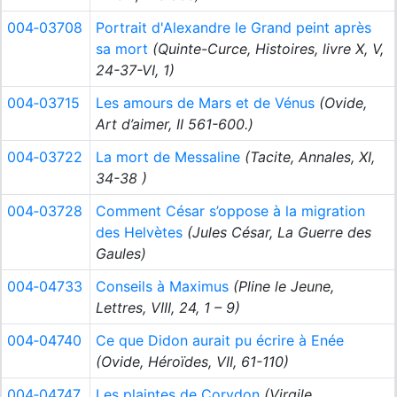
004‑03708
Portrait d'Alexandre le Grand peint après
sa mort
(Quinte-Curce, Histoires, livre X, V,
24-37-VI, 1)
004‑03715
Les amours de Mars et de Vénus
(Ovide,
Art d’aimer, II 561-600.)
004‑03722
La mort de Messaline
(Tacite, Annales, XI,
34-38 )
004‑03728
Comment César s’oppose à la migration
des Helvètes
(Jules César, La Guerre des
Gaules)
004‑04733
Conseils à Maximus
(Pline le Jeune,
Lettres, VIII, 24, 1 – 9)
004‑04740
Ce que Didon aurait pu écrire à Enée
(Ovide, Héroïdes, VII, 61-110)
004‑04747
Les plaintes de Corydon
(Virgile,