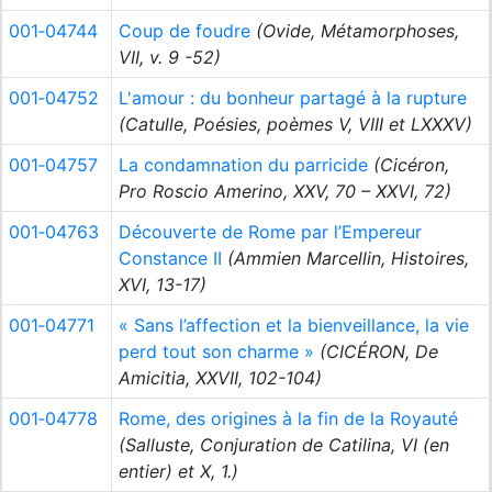
001‑04744
Coup de foudre
(Ovide, Métamorphoses,
VII, v. 9 -52)
001‑04752
L'amour : du bonheur partagé à la rupture
(Catulle, Poésies, poèmes V, VIII et LXXXV)
001‑04757
La condamnation du parricide
(Cicéron,
Pro Roscio Amerino, XXV, 70 – XXVI, 72)
001‑04763
Découverte de Rome par l’Empereur
Constance II
(Ammien Marcellin, Histoires,
XVI, 13-17)
001‑04771
« Sans l’affection et la bienveillance, la vie
perd tout son charme »
(CICÉRON, De
Amicitia, XXVII, 102-104)
001‑04778
Rome, des origines à la fin de la Royauté
(Salluste, Conjuration de Catilina, VI (en
entier) et X, 1.)