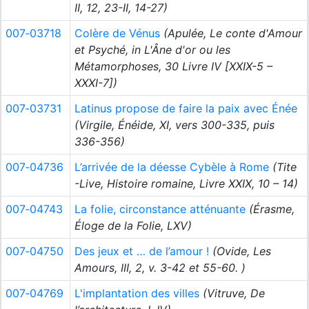
II, 12, 23-II, 14-27)
007‑03718
Colère de Vénus
(Apulée, Le conte d'Amour
et Psyché, in L'Âne d'or ou les
Métamorphoses, 30 Livre IV [XXIX-5 –
XXXI-7])
007‑03731
Latinus propose de faire la paix avec Énée
(Virgile, Énéide, XI, vers 300-335, puis
336-356)
007‑04736
L’arrivée de la déesse Cybèle à Rome
(Tite
-Live, Histoire romaine, Livre XXIX, 10 – 14)
007‑04743
La folie, circonstance atténuante
(Érasme,
Éloge de la Folie, LXV)
007‑04750
Des jeux et … de l’amour !
(Ovide, Les
Amours, III, 2, v. 3-42 et 55-60. )
007‑04769
L'implantation des villes
(Vitruve, De