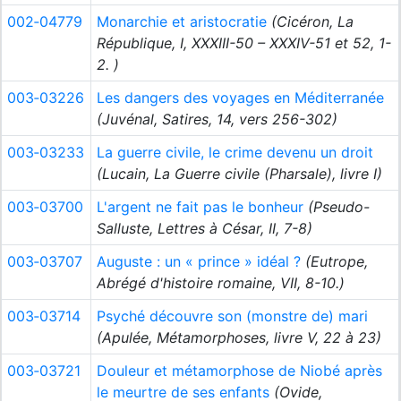
002‑04779
Monarchie et aristocratie
(Cicéron, La
République, I, XXXIII-50 – XXXIV-51 et 52, 1-
2. )
003‑03226
Les dangers des voyages en Méditerranée
(Juvénal, Satires, 14, vers 256-302)
003‑03233
La guerre civile, le crime devenu un droit
(Lucain, La Guerre civile (Pharsale), livre I)
003‑03700
L'argent ne fait pas le bonheur
(Pseudo-
Salluste, Lettres à César, II, 7-8)
003‑03707
Auguste : un « prince » idéal ?
(Eutrope,
Abrégé d'histoire romaine, VII, 8-10.)
003‑03714
Psyché découvre son (monstre de) mari
(Apulée, Métamorphoses, livre V, 22 à 23)
003‑03721
Douleur et métamorphose de Niobé après
le meurtre de ses enfants
(Ovide,