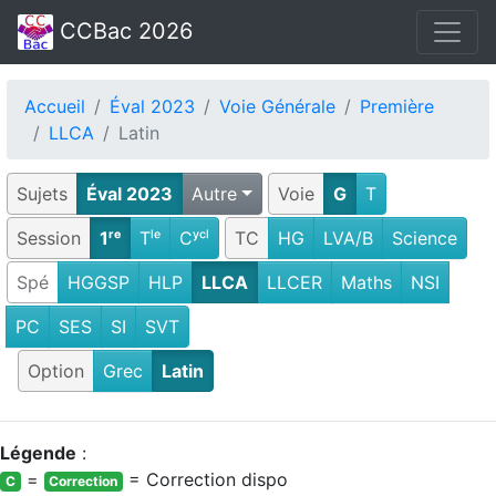
CCBac 2026
Accueil
Éval 2023
Voie Générale
Première
LLCA
Latin
Sujets
Éval 2023
Autre
Voie
G
T
Session
1ʳᵉ
Tˡᵉ
Cʸᶜˡ
TC
HG
LVA/B
Science
Spé
HGGSP
HLP
LLCA
LLCER
Maths
NSI
PC
SES
SI
SVT
Option
Grec
Latin
Légende
:
=
= Correction dispo
C
Correction