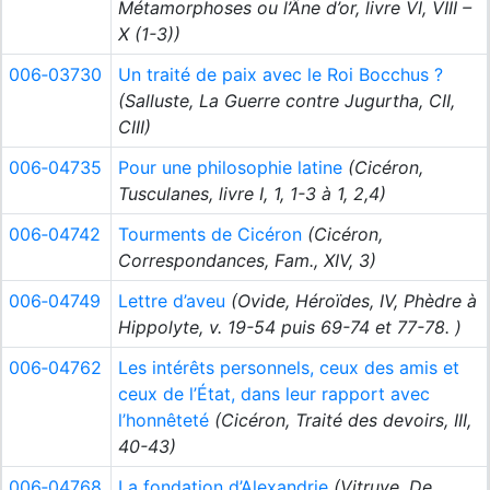
Métamorphoses ou l’Âne d’or, livre VI, VIII –
X (1-3))
006‑03730
Un traité de paix avec le Roi Bocchus ?
(Salluste, La Guerre contre Jugurtha, CII,
CIII)
006‑04735
Pour une philosophie latine
(Cicéron,
Tusculanes, livre I, 1, 1-3 à 1, 2,4)
006‑04742
Tourments de Cicéron
(Cicéron,
Correspondances, Fam., XIV, 3)
006‑04749
Lettre d’aveu
(Ovide, Héroïdes, IV, Phèdre à
Hippolyte, v. 19-54 puis 69-74 et 77-78. )
006‑04762
Les intérêts personnels, ceux des amis et
ceux de l’État, dans leur rapport avec
l’honnêteté
(Cicéron, Traité des devoirs, III,
40-43)
006‑04768
La fondation d’Alexandrie
(Vitruve, De