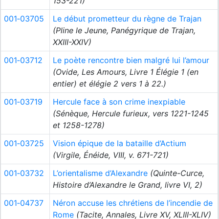
153-221)
001‑03705
Le début prometteur du règne de Trajan
(Pline le Jeune, Panégyrique de Trajan,
XXIII-XXIV)
001‑03712
Le poète rencontre bien malgré lui l’amour
(Ovide, Les Amours, Livre 1 Élégie 1 (en
entier) et élégie 2 vers 1 à 22.)
001‑03719
Hercule face à son crime inexpiable
(Sénèque, Hercule furieux, vers 1221-1245
et 1258-1278)
001‑03725
Vision épique de la bataille d’Actium
(Virgile, Énéide, VIII, v. 671-721)
001‑03732
L’orientalisme d’Alexandre
(Quinte-Curce,
Histoire d’Alexandre le Grand, livre VI, 2)
001‑04737
Néron accuse les chrétiens de l’incendie de
Rome
(Tacite, Annales, Livre XV, XLIII-XLIV)