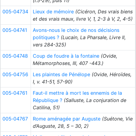
(l.5-29), puis 11)
005‑04734
Lieux de mémoire
(Cicéron, Des vrais biens
et des vrais maux, livre V, 1, 2-3 à V, 2, 4-5)
005‑04741
Avons-nous le choix de nos décisions
politiques ?
(Lucain, La Pharsale, Livre II,
vers 284-325)
005‑04748
Coup de foudre à la fontaine
(Ovide,
Métamorphoses, III, 407 -443.)
005‑04756
Les plaintes de Pénélope
(Ovide, Héroïdes,
I, v. 41-51, 57-90)
005‑04761
Faut-il mettre à mort les ennemis de la
République ?
(Salluste, La conjuration de
Catilina, 51)
005‑04767
Rome aménagée par Auguste
(Suétone, Vie
d’Auguste, 28, 5 – 30, 2)