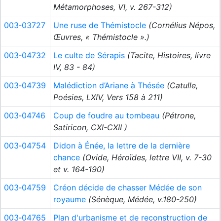
Métamorphoses, VI, v. 267-312)
003‑03727
Une ruse de Thémistocle
(Cornélius Népos,
Œuvres, « Thémistocle ».)
003‑04732
Le culte de Sérapis
(Tacite, Histoires, livre
IV, 83 - 84)
003‑04739
Malédiction d’Ariane à Thésée
(Catulle,
Poésies, LXIV, Vers 158 à 211)
003‑04746
Coup de foudre au tombeau
(Pétrone,
Satiricon, CXI-CXII )
003‑04754
Didon à Énée, la lettre de la dernière
chance
(Ovide, Héroïdes, lettre VII, v. 7-30
et v. 164-190)
003‑04759
Créon décide de chasser Médée de son
royaume
(Sénèque, Médée, v.180-250)
003‑04765
Plan d'urbanisme et de reconstruction de