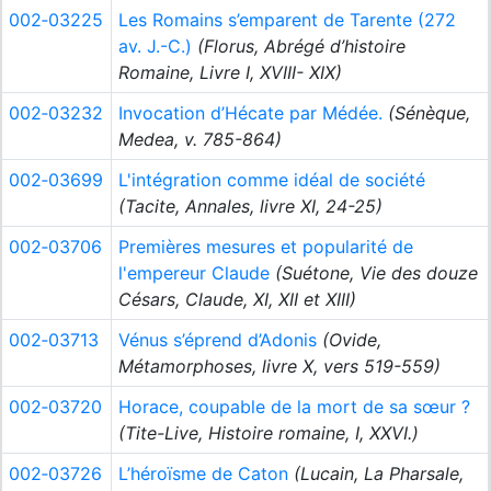
002‑03225
Les Romains s’emparent de Tarente (272
av. J.-C.)
(Florus, Abrégé d’histoire
Romaine, Livre I, XVIII- XIX)
002‑03232
Invocation d’Hécate par Médée.
(Sénèque,
Medea, v. 785-864)
002‑03699
L'intégration comme idéal de société
(Tacite, Annales, livre XI, 24-25)
002‑03706
Premières mesures et popularité de
l'empereur Claude
(Suétone, Vie des douze
Césars, Claude, XI, XII et XIII)
002‑03713
Vénus s’éprend d’Adonis
(Ovide,
Métamorphoses, livre X, vers 519-559)
002‑03720
Horace, coupable de la mort de sa sœur ?
(Tite-Live, Histoire romaine, I, XXVI.)
002‑03726
L’héroïsme de Caton
(Lucain, La Pharsale,