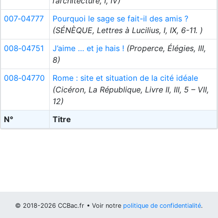
l’architecture, I, IV)
007‑04777
Pourquoi le sage se fait-il des amis ?
(SÉNÈQUE, Lettres à Lucilius, I, IX, 6-11. )
008‑04751
J’aime … et je hais !
(Properce, Élégies, III,
8)
008‑04770
Rome : site et situation de la cité idéale
(Cicéron, La République, Livre II, III, 5 – VII,
12)
N°
Titre
© 2018-2026 CCBac.fr
• Voir notre
politique de confidentialité
.