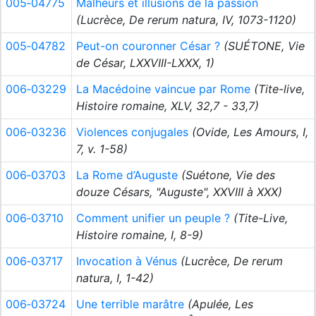
005‑04775
Malheurs et illusions de la passion
(Lucrèce, De rerum natura, IV, 1073-1120)
005‑04782
Peut-on couronner César ?
(SUÉTONE, Vie
de César, LXXVIII-LXXX, 1)
006‑03229
La Macédoine vaincue par Rome
(Tite-live,
Histoire romaine, XLV, 32,7 - 33,7)
006‑03236
Violences conjugales
(Ovide, Les Amours, I,
7, v. 1-58)
006‑03703
La Rome d’Auguste
(Suétone, Vie des
douze Césars, "Auguste", XXVIII à XXX)
006‑03710
Comment unifier un peuple ?
(Tite-Live,
Histoire romaine, I, 8-9)
006‑03717
Invocation à Vénus
(Lucrèce, De rerum
natura, I, 1-42)
006‑03724
Une terrible marâtre
(Apulée, Les