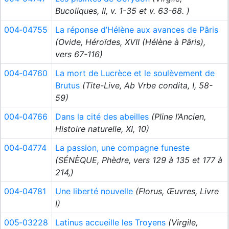
Bucoliques, II, v. 1-35 et v. 63-68. )
004‑04755
La réponse d’Hélène aux avances de Pâris
(Ovide, Héroïdes, XVII (Hélène à Pâris),
vers 67-116)
004‑04760
La mort de Lucrèce et le soulèvement de
Brutus
(Tite-Live, Ab Vrbe condita, I, 58-
59)
004‑04766
Dans la cité des abeilles
(Pline l’Ancien,
Histoire naturelle, XI, 10)
004‑04774
La passion, une compagne funeste
(SÉNÈQUE, Phèdre, vers 129 à 135 et 177 à
214,)
004‑04781
Une liberté nouvelle
(Florus, Œuvres, Livre
I)
005‑03228
Latinus accueille les Troyens
(Virgile,