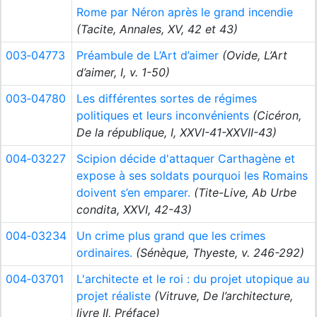
Rome par Néron après le grand incendie
(Tacite, Annales, XV, 42 et 43)
003‑04773
Préambule de L’Art d’aimer
(Ovide, L’Art
d’aimer, I, v. 1-50)
003‑04780
Les différentes sortes de régimes
politiques et leurs inconvénients
(Cicéron,
De la république, I, XXVI-41-XXVII-43)
004‑03227
Scipion décide d'attaquer Carthagène et
expose à ses soldats pourquoi les Romains
doivent s’en emparer.
(Tite-Live, Ab Urbe
condita, XXVI, 42-43)
004‑03234
Un crime plus grand que les crimes
ordinaires.
(Sénèque, Thyeste, v. 246-292)
004‑03701
L'architecte et le roi : du projet utopique au
projet réaliste
(Vitruve, De l’architecture,
livre II, Préface)