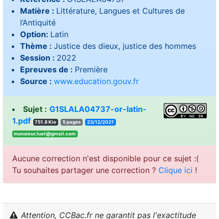
Matière :
Littérature, Langues et Cultures de
l’Antiquité
Option:
Latin
Thème :
Justice des dieux, justice des hommes
Session :
2022
Epreuves de :
Première
Source :
www.education.gouv.fr
Sujet :
G1SLALA04737-or-latin-
1.pdf
751.8 Kio
5 pages
23/12/2021
moc.liamg@teul.rueisnom
Aucune correction n'est disponible pour ce sujet :(
Tu souhaites partager une correction ?
Clique ici
!
Attention, CCBac.fr ne garantit pas l'exactitude