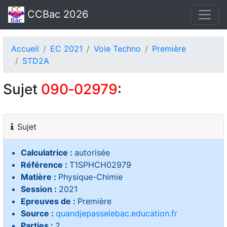
CCBac 2026
Accueil
EC 2021
Voie Techno
Première
STD2A
Sujet
090‑02979
:
Sujet
Calculatrice :
autorisée
Référence :
T1SPHCH02979
Matière :
Physique-Chimie
Session :
2021
Epreuves de :
Première
Source :
quandjepasselebac.education.fr
Parties :
2