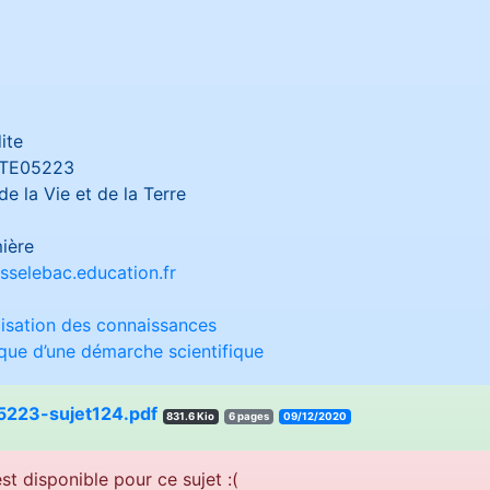
ite
TE05223
e la Vie et de la Terre
ière
sselebac.education.fr
lisation des connaissances
ique d’une démarche scientifique
223-sujet124.pdf
831.6 Kio
6 pages
09/12/2020
st disponible pour ce sujet :(