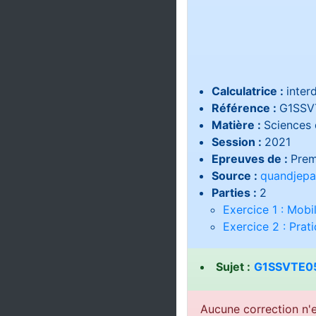
Calculatrice :
interd
Référence :
G1SSV
Matière :
Sciences d
Session :
2021
Epreuves de :
Prem
Source :
quandjepa
Parties :
2
Exercice 1 : Mobi
Exercice 2 : Prat
Sujet :
G1SSVTE05
Aucune correction n'e