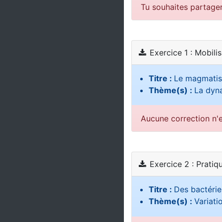
Tu souhaites partage
Exercice 1 : Mobili
Titre :
Le magmatis
Thème(s) :
La dyna
Aucune correction n'e
Exercice 2 : Pratiq
Titre :
Des bactéries
Thème(s) :
Variati