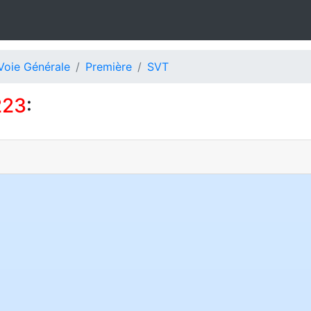
Voie Générale
Première
SVT
223
: