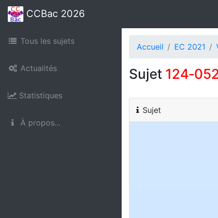
CCBac 2026
Tous les sujets
Accueil
EC 2021
Actualités
Sujet
124‑05
Statistiques
Sujet
À propos...