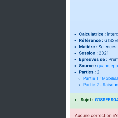
Calculatrice :
interd
Référence :
G1SSE
Matière :
Sciences 
Session :
2021
Epreuves de :
Prem
Source :
quandjepa
Parties :
2
Partie 1 : Mobili
Partie 2 : Raiso
Sujet :
G1SSEES04
Aucune correction n'e