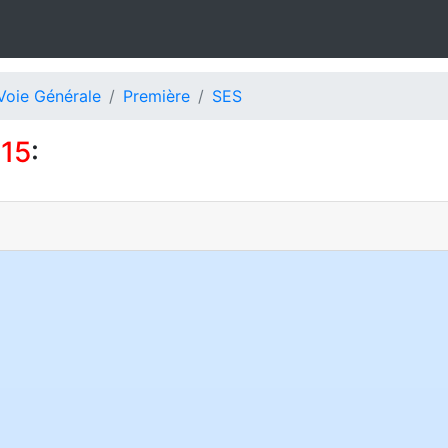
Voie Générale
Première
SES
915
: