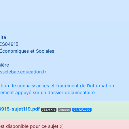
ite
ES04915
Économiques et Sociales
ière
sselebac.education.fr
sation de connaissances et traitement de l’information
nnement appuyé sur un dossier documentaire
915-sujet119.pdf
732.4 Kio
3 pages
04/12/2020
st disponible pour ce sujet :(