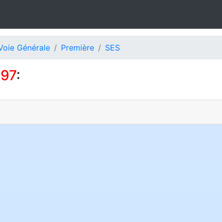
Voie Générale
Première
SES
897
: