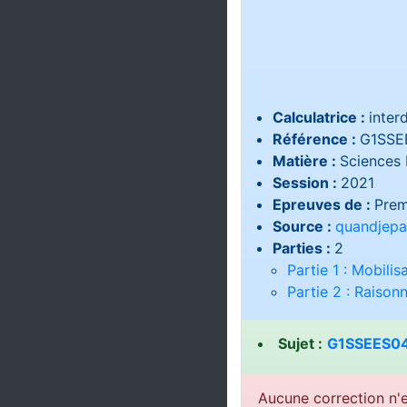
Calculatrice :
interd
Référence :
G1SSE
Matière :
Sciences 
Session :
2021
Epreuves de :
Prem
Source :
quandjepa
Parties :
2
Partie 1 : Mobili
Partie 2 : Raiso
Sujet :
G1SSEES04
Aucune correction n'e