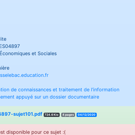
ite
ES04897
Économiques et Sociales
ière
sselebac.education.fr
sation de connaissances et traitement de l’information
nnement appuyé sur un dossier documentaire
897-sujet101.pdf
724.6 Kio
4 pages
04/12/2020
st disponible pour ce sujet :(