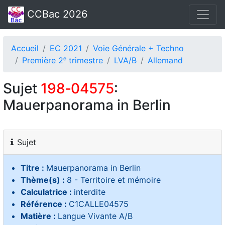
CCBac 2026
Accueil
EC 2021
Voie Générale + Techno
Première 2ᵉ trimestre
LVA/B
Allemand
Sujet
198‑04575
:
Mauerpanorama in Berlin
Sujet
Titre :
Mauerpanorama in Berlin
Thème(s) :
8 - Territoire et mémoire
Calculatrice :
interdite
Référence :
C1CALLE04575
Matière :
Langue Vivante A/B