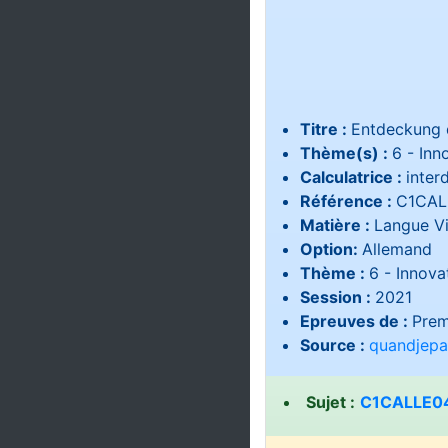
Titre :
Entdeckung 
Thème(s) :
6 - Inn
Calculatrice :
interd
Référence :
C1CAL
Matière :
Langue V
Option:
Allemand
Thème :
6 - Innova
Session :
2021
Epreuves de :
Prem
Source :
quandjepa
Sujet :
C1CALLE04