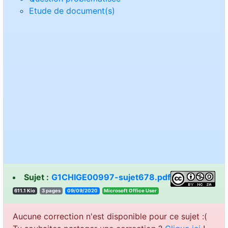
Etude de document(s)
Sujet :
G1CHIGE00997-sujet678.pdf
611.1 Kio
3 pages
09/09/2020
resU eciffO tfosorciM
Aucune correction n'est disponible pour ce sujet :(