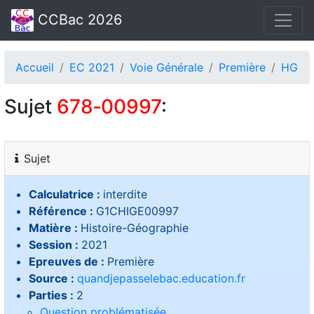
CCBac 2026
Accueil
EC 2021
Voie Générale
Première
HG
Sujet
678‑00997
:
Sujet
Calculatrice :
interdite
Référence :
G1CHIGE00997
Matière :
Histoire-Géographie
Session :
2021
Epreuves de :
Première
Source :
quandjepasselebac.education.fr
Parties :
2
Question problématisée