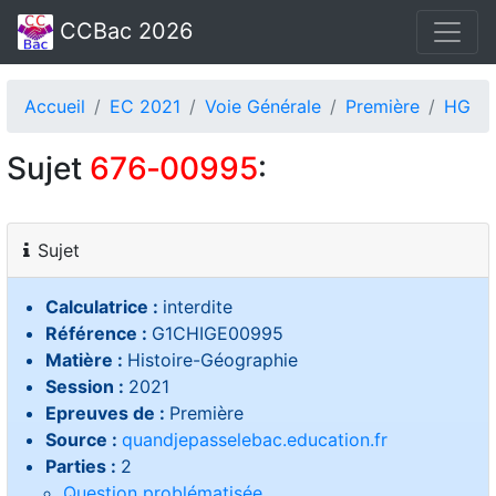
CCBac 2026
Accueil
EC 2021
Voie Générale
Première
HG
Sujet
676‑00995
:
Sujet
Calculatrice :
interdite
Référence :
G1CHIGE00995
Matière :
Histoire-Géographie
Session :
2021
Epreuves de :
Première
Source :
quandjepasselebac.education.fr
Parties :
2
Question problématisée