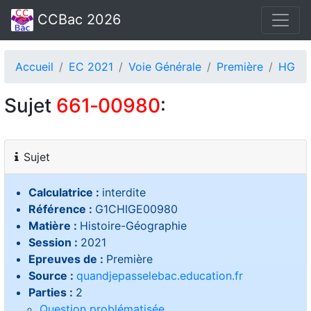
CCBac 2026
Accueil
EC 2021
Voie Générale
Première
HG
Sujet
661‑00980
:
Sujet
Calculatrice :
interdite
Référence :
G1CHIGE00980
Matière :
Histoire-Géographie
Session :
2021
Epreuves de :
Première
Source :
quandjepasselebac.education.fr
Parties :
2
Question problématisée