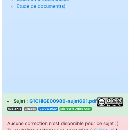
Etude de document(s)
Sujet :
G1CHIGE00980-sujet661.pdf
538.3 Kio
3 pages
09/09/2020
resU eciffO tfosorciM
Aucune correction n'est disponible pour ce sujet :(