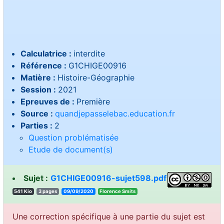
Calculatrice :
interdite
Référence :
G1CHIGE00916
Matière :
Histoire-Géographie
Session :
2021
Epreuves de :
Première
Source :
quandjepasselebac.education.fr
Parties :
2
Question problématisée
Etude de document(s)
Sujet :
G1CHIGE00916-sujet598.pdf
541 Kio
3 pages
09/09/2020
stimS ecnerolF
Une correction spécifique à une partie du sujet est