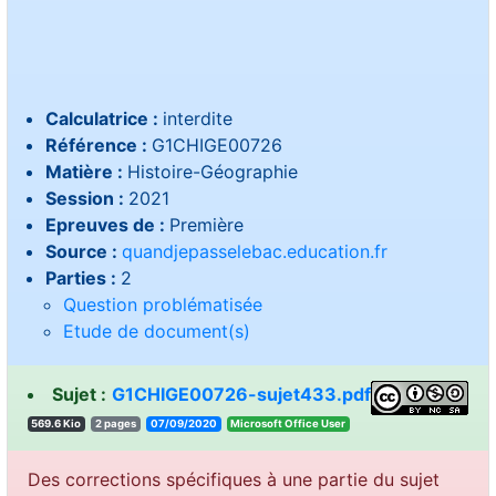
Calculatrice :
interdite
Référence :
G1CHIGE00726
Matière :
Histoire-Géographie
Session :
2021
Epreuves de :
Première
Source :
quandjepasselebac.education.fr
Parties :
2
Question problématisée
Etude de document(s)
Sujet :
G1CHIGE00726-sujet433.pdf
569.6 Kio
2 pages
07/09/2020
resU eciffO tfosorciM
Des corrections spécifiques à une partie du sujet