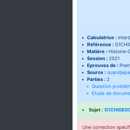
Calculatrice :
interd
Référence :
G1CHI
Matière :
Histoire-
Session :
2021
Epreuves de :
Prem
Source :
quandjepa
Parties :
2
Question problém
Etude de docume
Sujet :
G1CHIGE00
Une correction spécif