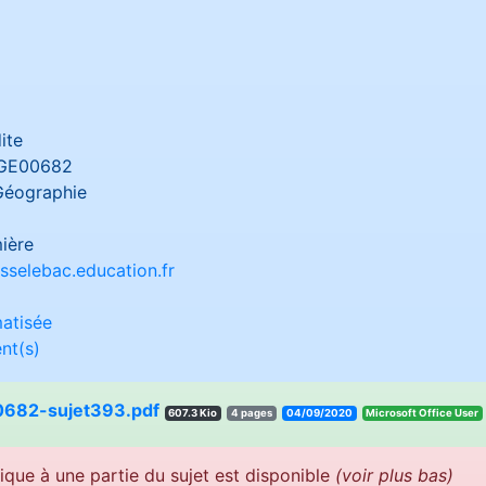
ite
GE00682
Géographie
ière
sselebac.education.fr
atisée
nt(s)
682-sujet393.pdf
607.3 Kio
4 pages
04/09/2020
resU eciffO tfosorciM
ique à une partie du sujet est disponible
(voir plus bas)