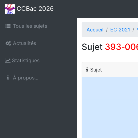
CCBac 2026
Tous les sujets
Accueil
EC 2021
Actualités
Sujet
393‑00
Statistiques
Sujet
À propos...