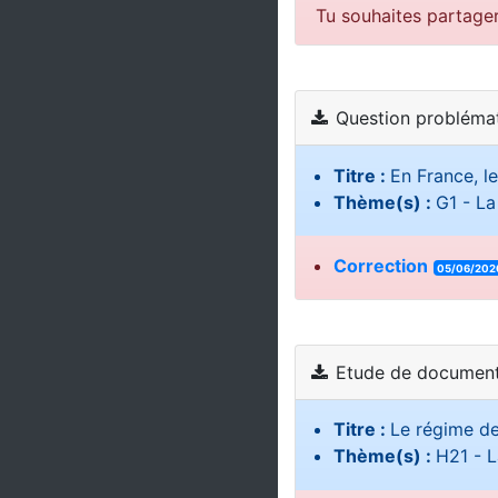
Tu souhaites partage
Question probléma
Titre :
En France, l
Thème(s) :
G1 - La
Correction
05/06/202
Etude de document
Titre :
Le régime de
Thème(s) :
H21 - L