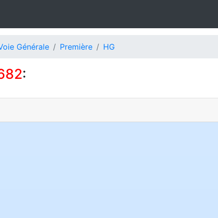
Voie Générale
Première
HG
682
: