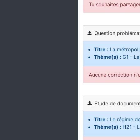
Tu souhaites partage
Question probléma
Titre :
La métropolis
Thème(s) :
G1 - La
Aucune correction n'e
Etude de document
Titre :
Le régime de
Thème(s) :
H21 - L