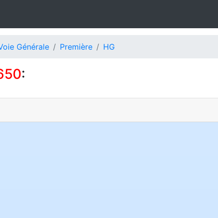
Voie Générale
Première
HG
650
: