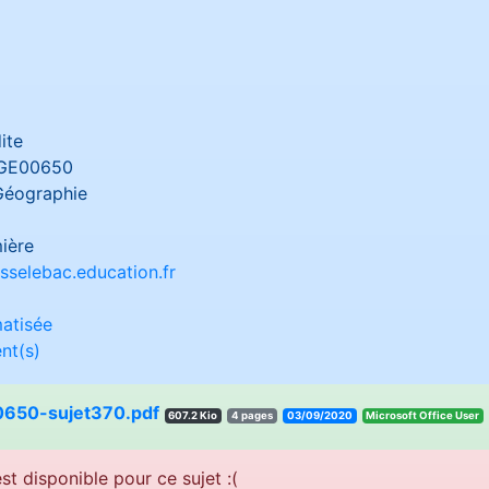
ite
GE00650
Géographie
ière
sselebac.education.fr
atisée
nt(s)
650-sujet370.pdf
607.2 Kio
4 pages
03/09/2020
resU eciffO tfosorciM
st disponible pour ce sujet :(