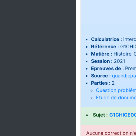
Calculatrice :
interd
Référence :
G1CHI
Matière :
Histoire-
Session :
2021
Epreuves de :
Prem
Source :
quandjepa
Parties :
2
Question problém
Etude de docume
Sujet :
G1CHIGE00
Aucune correction n'e