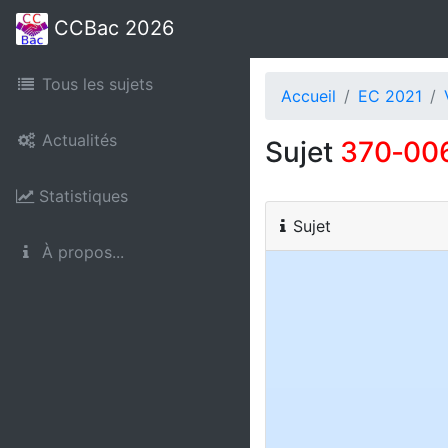
CCBac 2026
Tous les sujets
Accueil
EC 2021
Actualités
Sujet
370‑00
Statistiques
Sujet
À propos...