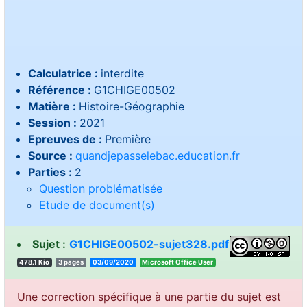
Calculatrice :
interdite
Référence :
G1CHIGE00502
Matière :
Histoire-Géographie
Session :
2021
Epreuves de :
Première
Source :
quandjepasselebac.education.fr
Parties :
2
Question problématisée
Etude de document(s)
Sujet :
G1CHIGE00502-sujet328.pdf
478.1 Kio
3 pages
03/09/2020
resU eciffO tfosorciM
Une correction spécifique à une partie du sujet est