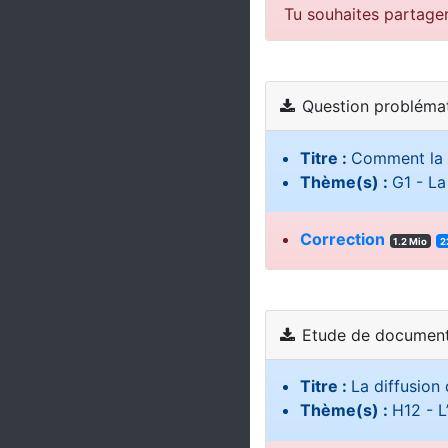
Tu souhaites partage
Question probléma
Titre :
Comment la m
Thème(s) :
G1 - La
Correction
1.2 Mio
2
Etude de document
Titre :
La diffusion
Thème(s) :
H12 - L