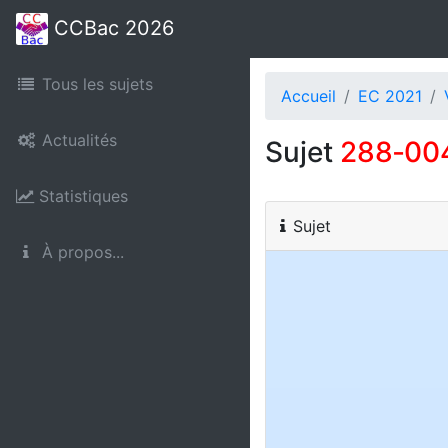
CCBac 2026
Tous les sujets
Accueil
EC 2021
Actualités
Sujet
288‑00
Statistiques
Sujet
À propos...