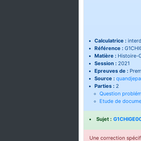
Calculatrice :
interd
Référence :
G1CHI
Matière :
Histoire-
Session :
2021
Epreuves de :
Prem
Source :
quandjepa
Parties :
2
Question problém
Etude de docume
Sujet :
G1CHIGE00
Une correction spécif