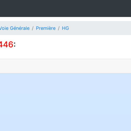
Voie Générale
Première
HG
446
: