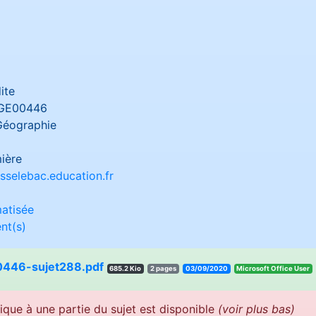
ite
GE00446
Géographie
ière
sselebac.education.fr
atisée
nt(s)
446-sujet288.pdf
685.2 Kio
2 pages
03/09/2020
resU eciffO tfosorciM
ique à une partie du sujet est disponible
(voir plus bas)