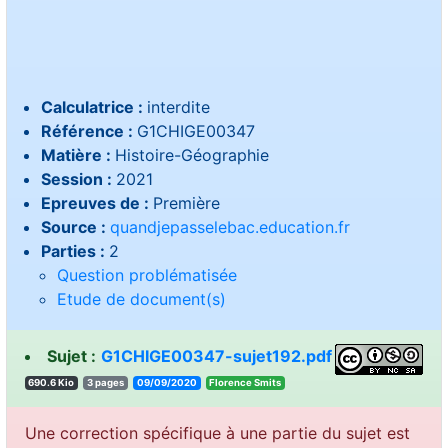
Calculatrice :
interdite
Référence :
G1CHIGE00347
Matière :
Histoire-Géographie
Session :
2021
Epreuves de :
Première
Source :
quandjepasselebac.education.fr
Parties :
2
Question problématisée
Etude de document(s)
Sujet :
G1CHIGE00347-sujet192.pdf
690.6 Kio
3 pages
09/09/2020
stimS ecnerolF
Une correction spécifique à une partie du sujet est