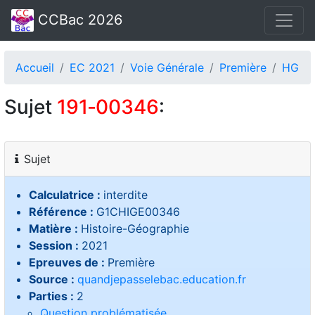
CCBac 2026
Accueil
EC 2021
Voie Générale
Première
HG
Sujet
191‑00346
:
Sujet
Calculatrice :
interdite
Référence :
G1CHIGE00346
Matière :
Histoire-Géographie
Session :
2021
Epreuves de :
Première
Source :
quandjepasselebac.education.fr
Parties :
2
Question problématisée