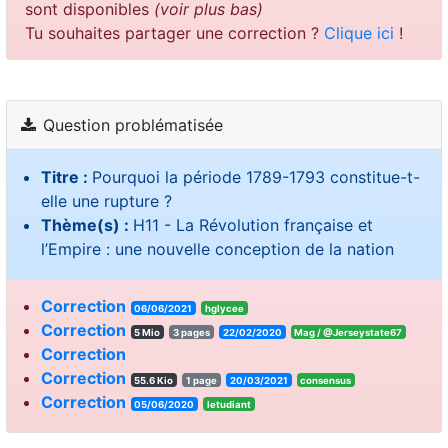
sont disponibles
(voir plus bas)
Tu souhaites partager une correction ?
Clique ici
!
Question problématisée
Titre :
Pourquoi la période 1789-1793 constitue-t-
elle une rupture ?
Thème(s) :
H11 - La Révolution française et
l’Empire : une nouvelle conception de la nation
Correction
06/06/2021
hglycee
Correction
5 Mio
3 pages
22/02/2020
Mag / @Jerseystate67
Correction
Correction
55.6 Kio
1 page
20/03/2021
consensus
Correction
05/06/2020
letudiant