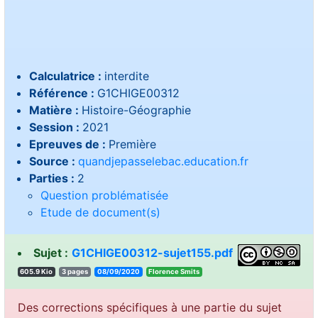
Calculatrice :
interdite
Référence :
G1CHIGE00312
Matière :
Histoire-Géographie
Session :
2021
Epreuves de :
Première
Source :
quandjepasselebac.education.fr
Parties :
2
Question problématisée
Etude de document(s)
Sujet :
G1CHIGE00312-sujet155.pdf
605.9 Kio
3 pages
08/09/2020
stimS ecnerolF
Des corrections spécifiques à une partie du sujet