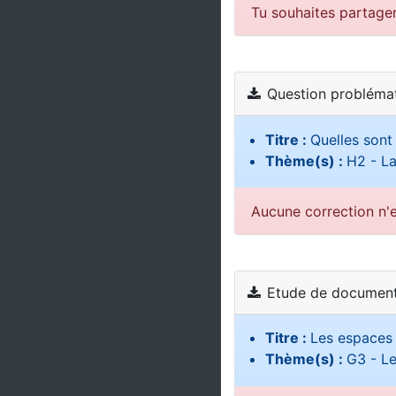
Tu souhaites partage
Question probléma
Titre :
Quelles sont
Thème(s) :
H2 - La
Aucune correction n'e
Etude de document
Titre :
Les espaces 
Thème(s) :
G3 - Le