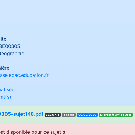
ite
GE00305
Géographie
ière
sselebac.education.fr
atisée
nt(s)
305-sujet148.pdf
662.6 Kio
3 pages
09/09/2020
resU eciffO tfosorciM
st disponible pour ce sujet :(