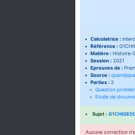
Calculatrice :
interd
Référence :
G1CHI
Matière :
Histoire-
Session :
2021
Epreuves de :
Prem
Source :
quandjepa
Parties :
2
Question problém
Etude de docume
Sujet :
G1CHIGE00
Aucune correction n'e