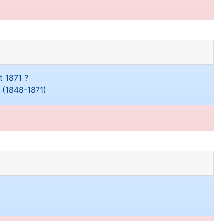
t 1871 ?
é (1848-1871)