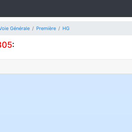
Voie Générale
Première
HG
305
: