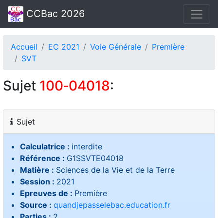
CCBac 2026
Accueil
EC 2021
Voie Générale
Première
SVT
Sujet
100‑04018
:
Sujet
Calculatrice :
interdite
Référence :
G1SSVTE04018
Matière :
Sciences de la Vie et de la Terre
Session :
2021
Epreuves de :
Première
Source :
quandjepasselebac.education.fr
Parties :
2