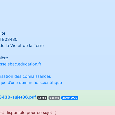
ite
TE03430
e la Vie et de la Terre
ière
sselebac.education.fr
lisation des connaissances
ique d’une démarche scientifique
430-sujet86.pdf
1.1 Mio
6 pages
21/09/2020
st disponible pour ce sujet :(