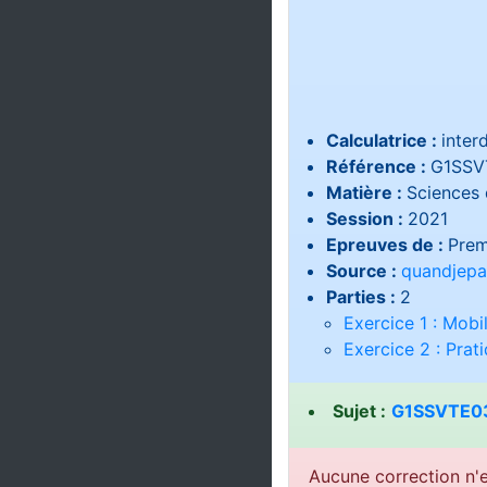
Calculatrice :
interd
Référence :
G1SSV
Matière :
Sciences d
Session :
2021
Epreuves de :
Prem
Source :
quandjepa
Parties :
2
Exercice 1 : Mobi
Exercice 2 : Prat
Sujet :
G1SSVTE03
Aucune correction n'e