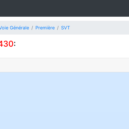
Voie Générale
Première
SVT
430
: