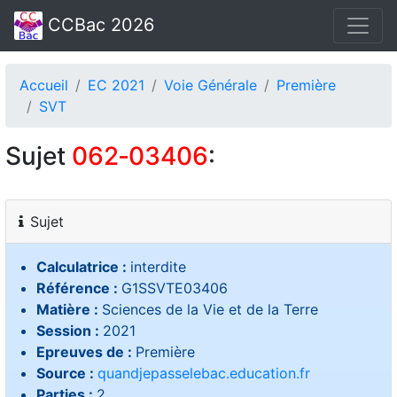
CCBac 2026
Accueil
EC 2021
Voie Générale
Première
SVT
Sujet
062‑03406
:
Sujet
Calculatrice :
interdite
Référence :
G1SSVTE03406
Matière :
Sciences de la Vie et de la Terre
Session :
2021
Epreuves de :
Première
Source :
quandjepasselebac.education.fr
Parties :
2