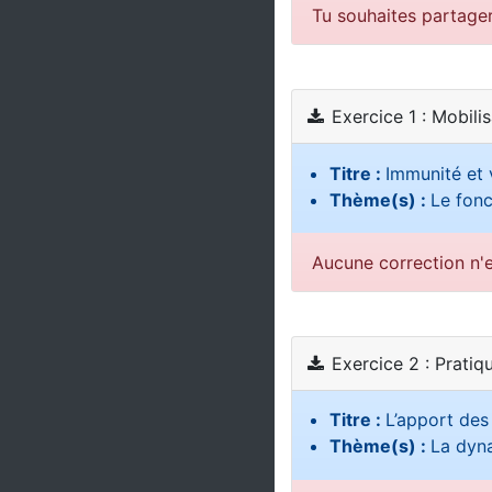
Tu souhaites partage
Exercice 1 : Mobili
Titre :
Immunité et 
Thème(s) :
Le fon
Aucune correction n'e
Exercice 2 : Pratiq
Titre :
L’apport des
Thème(s) :
La dyna