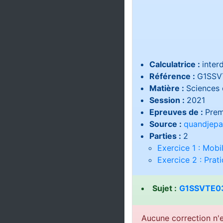
Calculatrice :
interd
Référence :
G1SSV
Matière :
Sciences d
Session :
2021
Epreuves de :
Prem
Source :
quandjepa
Parties :
2
Exercice 1 : Mobi
Exercice 2 : Prat
Sujet :
G1SSVTE03
Aucune correction n'e