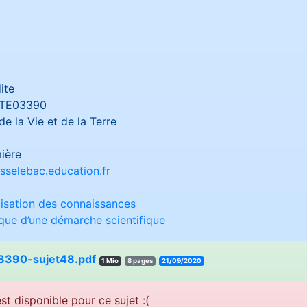
ite
TE03390
e la Vie et de la Terre
ière
sselebac.education.fr
lisation des connaissances
ique d’une démarche scientifique
390-sujet48.pdf
1 Mio
8 pages
21/09/2020
st disponible pour ce sujet :(