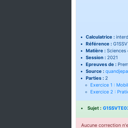
Calculatrice :
interd
Référence :
G1SSV
Matière :
Sciences d
Session :
2021
Epreuves de :
Prem
Source :
quandjepa
Parties :
2
Exercice 1 : Mobi
Exercice 2 : Prat
Sujet :
G1SSVTE03
Aucune correction n'e