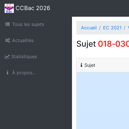
CCBac 2026
Tous les sujets
Accueil
EC 2021
Actualités
Sujet
018‑03
Statistiques
Sujet
À propos...