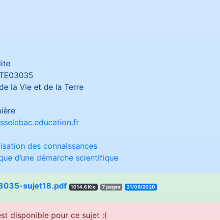
ite
TE03035
e la Vie et de la Terre
ière
sselebac.education.fr
lisation des connaissances
ique d’une démarche scientifique
035-sujet18.pdf
1014.6 Kio
7 pages
21/09/2020
st disponible pour ce sujet :(