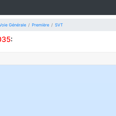
Voie Générale
Première
SVT
035
: