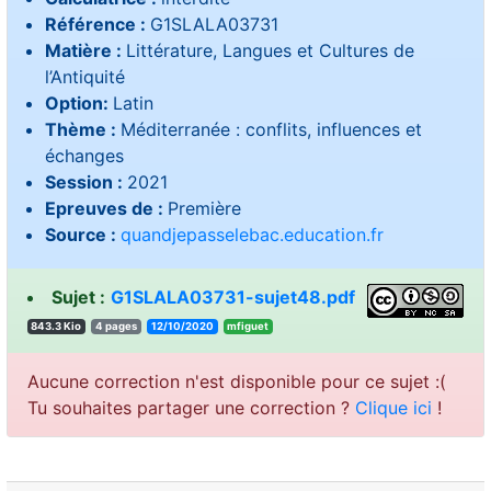
Référence :
G1SLALA03731
Matière :
Littérature, Langues et Cultures de
l’Antiquité
Option:
Latin
Thème :
Méditerranée : conflits, influences et
échanges
Session :
2021
Epreuves de :
Première
Source :
quandjepasselebac.education.fr
Sujet :
G1SLALA03731-sujet48.pdf
843.3 Kio
4 pages
12/10/2020
teugifm
Aucune correction n'est disponible pour ce sujet :(
Tu souhaites partager une correction ?
Clique ici
!