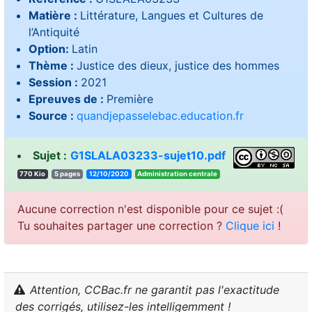
Matière :
Littérature, Langues et Cultures de
l’Antiquité
Option:
Latin
Thème :
Justice des dieux, justice des hommes
Session :
2021
Epreuves de :
Première
Source :
quandjepasselebac.education.fr
Sujet :
G1SLALA03233-sujet10.pdf
770 Kio
5 pages
12/10/2020
elartnec noitartsinimdA
Aucune correction n'est disponible pour ce sujet :(
Tu souhaites partager une correction ?
Clique ici
!
Attention, CCBac.fr ne garantit pas l'exactitude
des corrigés, utilisez-les intelligemment !