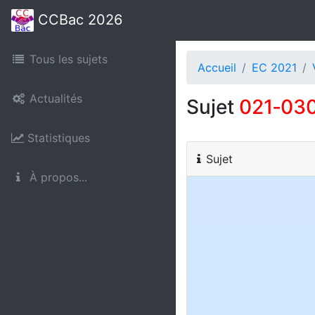
CCBac 2026
Tous les sujets
Accueil
EC 2021
Actualités
Sujet
021‑03
Statistiques
Sujet
À propos...