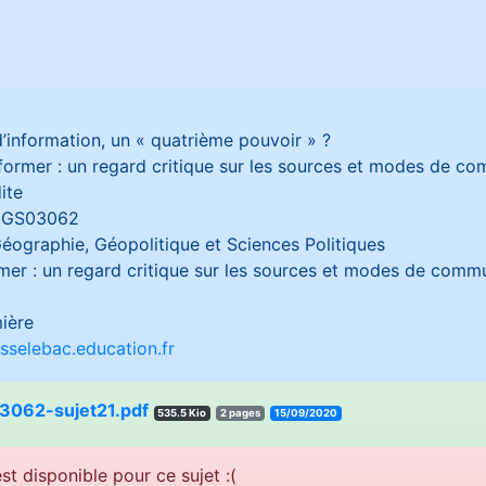
’information, un « quatrième pouvoir » ?
nformer : un regard critique sur les sources et modes de c
ite
GS03062
Géographie, Géopolitique et Sciences Politiques
rmer : un regard critique sur les sources et modes de comm
ière
sselebac.education.fr
062-sujet21.pdf
535.5 Kio
2 pages
15/09/2020
st disponible pour ce sujet :(