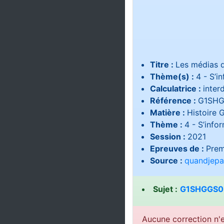
Titre :
Les médias d
Thème(s) :
4 - S’i
Calculatrice :
interd
Référence :
G1SHG
Matière :
Histoire 
Thème :
4 - S’info
Session :
2021
Epreuves de :
Prem
Source :
quandjepa
Sujet :
G1SHGGS03
Aucune correction n'e